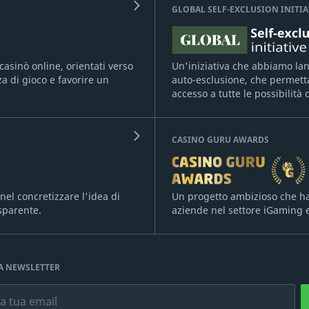
GLOBAL SELF-EXCLUSION INITIA
 casinò online, orientati verso
Un'iniziativa che abbiamo lan
a di gioco e favorire un
auto-esclusione, che permetta 
accesso a tutte le possibilità
CASINO GURU AWARDS
nel concretizzare l'idea di
Un progetto ambizioso che ha 
sparente.
aziende nel settore iGaming e
LA NEWSLETTER
la tua email