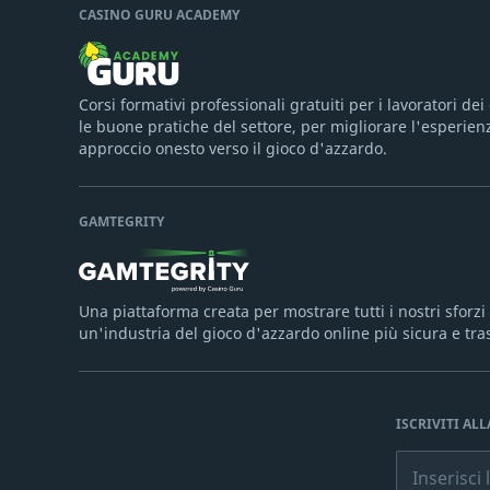
CASINO GURU ACADEMY
Corsi formativi professionali gratuiti per i lavoratori dei
le buone pratiche del settore, per migliorare l'esperienz
approccio onesto verso il gioco d'azzardo.
GAMTEGRITY
Una piattaforma creata per mostrare tutti i nostri sforzi 
un'industria del gioco d'azzardo online più sicura e tra
ISCRIVITI AL
Inserisci 