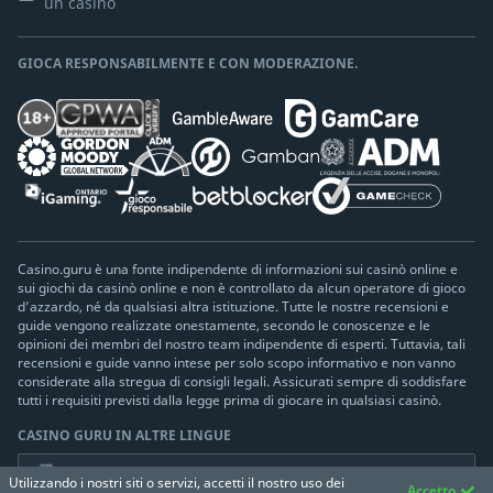
un casinò
GIOCA RESPONSABILMENTE E CON MODERAZIONE.
Casino.guru è una fonte indipendente di informazioni sui casinò online e
sui giochi da casinò online e non è controllato da alcun operatore di gioco
d’azzardo, né da qualsiasi altra istituzione. Tutte le nostre recensioni e
guide vengono realizzate onestamente, secondo le conoscenze e le
opinioni dei membri del nostro team indipendente di esperti. Tuttavia, tali
recensioni e guide vanno intese per solo scopo informativo e non vanno
considerate alla stregua di consigli legali. Assicurati sempre di soddisfare
tutti i requisiti previsti dalla legge prima di giocare in qualsiasi casinò.
CASINO GURU IN ALTRE LINGUE
Seleziona lingua
Utilizzando i nostri siti o servizi, accetti il nostro uso dei
Accetto