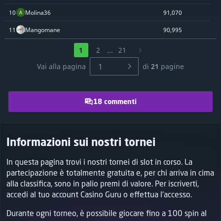
10
Molina36
91,070
11
Mangomane
90,995
12
Skares
78,500
1
2
...
21
13
davitqitiashvili1980
75,325
Vai alla pagina
di
21
pagine
14
0627537532
73,970
15
scbpereira
72,755
18 commenti
16
sasr
71,180
17
Yeanitro
70,770
Informazioni sui nostri tornei
18
Bianka50
63,355
In questa pagina trovi i nostri tornei di slot in corso. La
19
sarangansothikaran
62,215
partecipazione è totalmente gratuita e, per chi arriva in cima
alla classifica, sono in palio premi di valore. Per iscriverti,
20
elbahid91
59,755
accedi al tuo account Casino Guru o effettua l'accesso.
21
karpa
59,015
Durante ogni torneo, è possibile giocare fino a 100 spin al
22
Bennie62
58,535