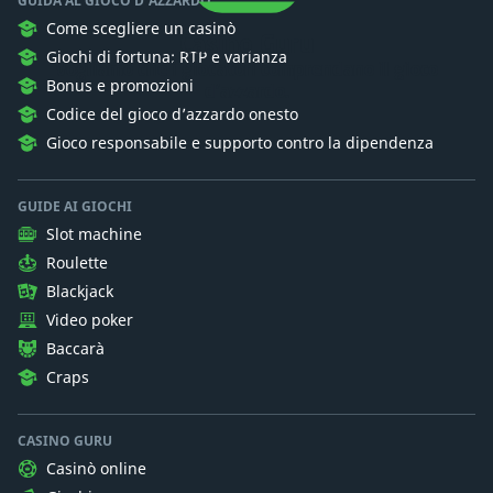
GUIDA AL GIOCO D'AZZARDO
Come scegliere un casinò
74
BassJ
27,795
Casino Guru
Giochi di fortuna: RTP e varianza
75
Ninouka28
27,260
Vogliamo che i giocatori comprendano il gioco
Bonus e promozioni
d'azzardo.
76
Fael1905
26,930
Codice del gioco d’azzardo onesto
Gioco responsabile e supporto contro la dipendenza
77
stitchyako
26,830
78
minser83
26,770
GUIDE AI GIOCHI
79
Lucas4lyf
26,745
Slot machine
80
mila5936019
26,695
Roulette
Blackjack
81
seba1414
26,505
Video poker
82
Benjamc2
26,330
Baccarà
83
Gertuzzz
26,105
Craps
84
KawaiiArumi
25,780
CASINO GURU
85
rosadibari78
25,640
Casinò online
86
Marcel81
25,525