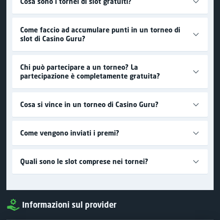
Cosa sono i tornei di slot gratuiti?
35
Antoi
42,385
36
vankata14011
41,210
Come faccio ad accumulare punti in un torneo di
37
burasoktawian03
41,170
slot di Casino Guru?
38
fernandoapereirafap
38,750
Chi può partecipare a un torneo? La
39
Alireza1990
38,505
partecipazione è completamente gratuita?
40
Bizoniasty666
38,470
Cosa si vince in un torneo di Casino Guru?
41
Archiild31
38,080
42
Yolito1213
38,025
Come vengono inviati i premi?
43
comprapan
37,450
44
Edwinbr23
37,045
Quali sono le slot comprese nei tornei?
45
K4litry
36,715
46
Gianlucaccc
36,680
Informazioni sul provider
47
Kris1993
36,620