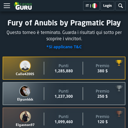
IT
|
Login
Fury of Anubis by
Pragmatic Play
Questo torneo è terminato. Guarda i risultati qui sotto per
scoprire i vincitori.
*Si applicano T&C
Punti
Premio
1,285,880
380 $
Calle42005
Punti
Premio
1,237,300
250 $
Elpunkkk
Punti
Premio
1,099,460
120 $
Elgaston97