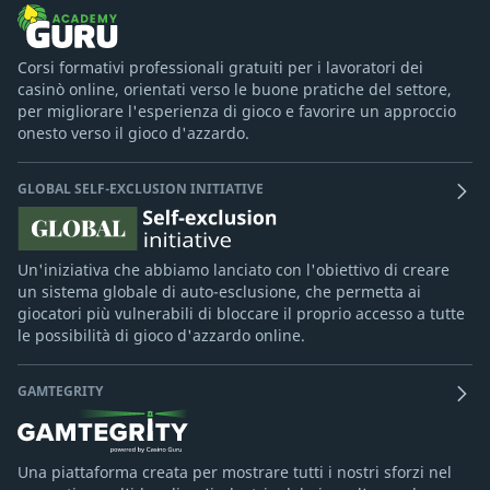
100
IO92020
340,260
Corsi formativi professionali gratuiti per i lavoratori dei
casinò online, orientati verso le buone pratiche del settore,
per migliorare l'esperienza di gioco e favorire un approccio
onesto verso il gioco d'azzardo.
GLOBAL SELF-EXCLUSION INITIATIVE
Un'iniziativa che abbiamo lanciato con l'obiettivo di creare
un sistema globale di auto-esclusione, che permetta ai
giocatori più vulnerabili di bloccare il proprio accesso a tutte
le possibilità di gioco d'azzardo online.
GAMTEGRITY
Una piattaforma creata per mostrare tutti i nostri sforzi nel