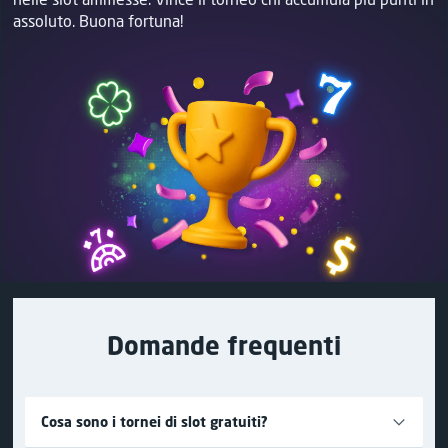
23
Diosmanuel
500,500
assoluto. Buona fortuna!
24
makancoy
498,960
25
Ghiannuni1
493,500
26
Cicada_234265
492,760
27
Midala
489,660
28
thanpit
487,820
29
Monraul9028
478,280
30
Titanium
460,960
31
xlopezmv
455,400
32
Franxo660
454,780
Domande frequenti
33
edoardopuntillo25
454,340
34
Matteottt
452,520
Cosa sono i tornei di slot gratuiti?
35
Agostinh000
449,940