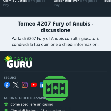
Cosmic Clusters
di Pragmatic
Golden Retriever
di Pragmatic
Bub
Play
Play
62
jepraxturd
395,800
63
Tolomea717
395,720
Torneo #207 Fury of Anubis -
64
K1ngkong
395,580
discussione
65
kangwon6927
394,500
Parla di #207 Fury of Anubis con altri giocatori:
66
Perlapatiojaime
389,040
condividi la tua opinione o chiedi informazioni.
67
Marnikk1998
388,980
68
Pitex0r
387,560
69
Blazer77
386,520
70
rompemaquinass111
380,020
SEGUICI
71
mnjhyuftydtrxsfgmmm
379,060
72
Ves994
378,100
GUIDA AL GIOCO D'AZZARDO
73
Olvargas
378,020
Come scegliere un casinò
Casino Guru
74
Mo37
376,900
Giochi di fortuna: RTP e varianza