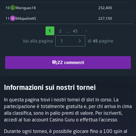
10
Mariguas18
252,400
11
Mikipailot45
227,150
12
belloelton249
224,000
1
2
...
45
13
nayla99gana
205,550
Vai alla pagina
di
45
pagine
14
izabelajakubcekov
203,250
15
Tmsantos82
199,600
22 commenti
16
slimbo
196,500
17
Orkorecords1
196,250
Informazioni sui nostri tornei
18
Mtfka87
194,550
In questa pagina trovi i nostri tornei di slot in corso. La
19
paterson
193,150
partecipazione è totalmente gratuita e, per chi arriva in cima
alla classifica, sono in palio premi di valore. Per iscriverti,
20
matiasluisjdiaz27
191,800
accedi al tuo account Casino Guru o effettua l'accesso.
21
komara1212
185,450
Durante ogni torneo, è possibile giocare fino a 100 spin al
22
Scarletphantom
183,950