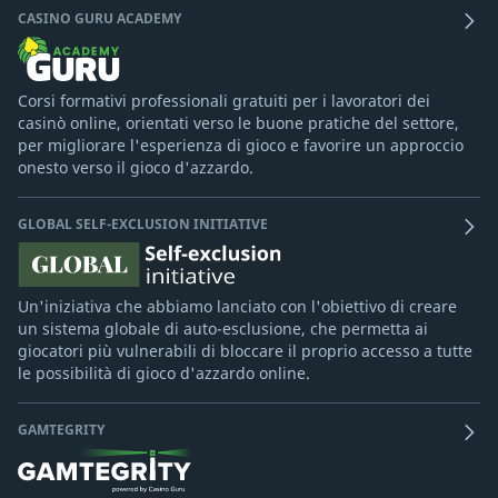
99
FergZim
130,650
CASINO GURU ACADEMY
100
Draco69
130,150
Corsi formativi professionali gratuiti per i lavoratori dei
casinò online, orientati verso le buone pratiche del settore,
per migliorare l'esperienza di gioco e favorire un approccio
onesto verso il gioco d'azzardo.
GLOBAL SELF-EXCLUSION INITIATIVE
Un'iniziativa che abbiamo lanciato con l'obiettivo di creare
un sistema globale di auto-esclusione, che permetta ai
giocatori più vulnerabili di bloccare il proprio accesso a tutte
le possibilità di gioco d'azzardo online.
GAMTEGRITY