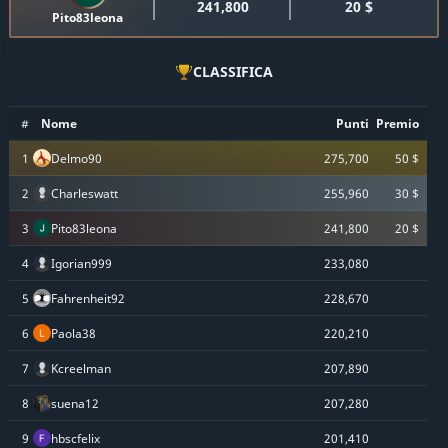
241,800
20 $
Pito83leona
CLASSIFICA
#
Nome
Punti
Premio
1
Delmo90
275,700
50 $
2
Charleswatt
255,960
30 $
3
Pito83leona
241,800
20 $
4
Igorian999
233,080
5
Fahrenheit92
228,670
6
Paola38
220,210
7
Kcreelman
207,890
8
suena12
207,280
9
hbscfelix
201,410