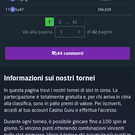
11
Sa97
396,030
12
laimute
394,010
1
2
...
42
13
Zanepbpb
392,800
Vai alla pagina
di
42
pagine
14
Boboyboy37
387,530
15
Gianlucaccc
362,320
44 commenti
16
Serxav
348,420
17
luciber36
323,890
Informazioni sui nostri tornei
18
Tinoo
309,080
In questa pagina trovi i nostri tornei di slot in corso. La
19
Devian
305,230
partecipazione è totalmente gratuita e, per chi arriva in cima
alla classifica, sono in palio premi di valore. Per iscriverti,
20
Kimic100
300,260
accedi al tuo account Casino Guru o effettua l'accesso.
21
koukou
295,410
Durante ogni torneo, è possibile giocare fino a 100 spin al
22
marekpotocny90
280,600
giorno. Si vincono punti ottenendo combinazioni vincenti
nelle slot ammesse. Vince il torneo chi accumula più punti in