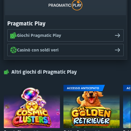
49
Turbom496
207,560
50
Mister69
206,000
Pragmatic Play
51
Oswaldina
205,470
Giochi Pragmatic Play
52
perxas54
198,700
53
Jullikka49
198,000
Casinò con soldi veri
54
kokonaf
196,290
55
bundadeegua336699
194,950
Altri giochi di Pragmatic Play
56
Fjaril65
194,890
57
Szopen88
192,470
ACCESSO ANTICIPATO
AC
58
wilusekune
191,740
59
Davidab
189,830
60
Pelon1824
189,790
61
Oink
189,740