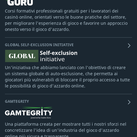
100
Salvata1312
152,020
Corsi formativi professionali gratuiti per i lavoratori dei
casinò online, orientati verso le buone pratiche del settore,
per migliorare l'esperienza di gioco e favorire un approccio
onesto verso il gioco d'azzardo.
GLOBAL SELF-EXCLUSION INITIATIVE
Un'iniziativa che abbiamo lanciato con l'obiettivo di creare
un sistema globale di auto-esclusione, che permetta ai
giocatori più vulnerabili di bloccare il proprio accesso a tutte
le possibilità di gioco d'azzardo online.
GAMTEGRITY
Una piattaforma creata per mostrare tutti i nostri sforzi nel
concretizzare l'idea di un'industria del gioco d'azzardo
online più sicura e trasparente.