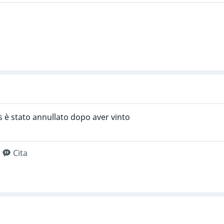
s è stato annullato dopo aver vinto
Cita