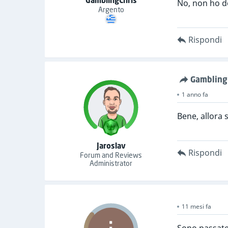
GamblingChris
No, non ho d
Argento
Rispondi
Gambling
1 anno fa
Bene, allora 
Jaroslav
Rispondi
Forum and Reviews
Administrator
11 mesi fa