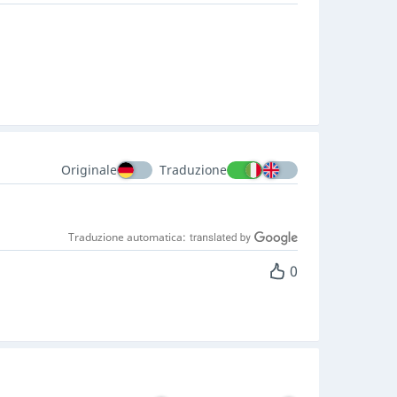
Originale
Traduzione
Traduzione automatica:
0