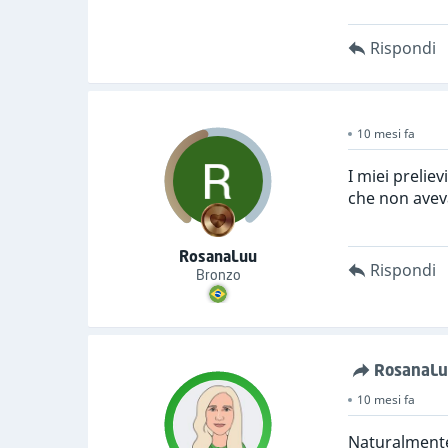
Rispondi
10 mesi fa
I miei prelie
che non aveva
RosanaLuu
Rispondi
Bronzo
RosanaL
10 mesi fa
Naturalmente,