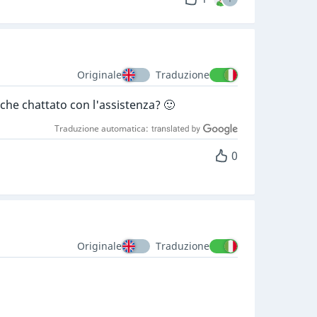
Originale
Traduzione
nche chattato con l'assistenza? 🙂
Traduzione automatica:
0
Originale
Traduzione