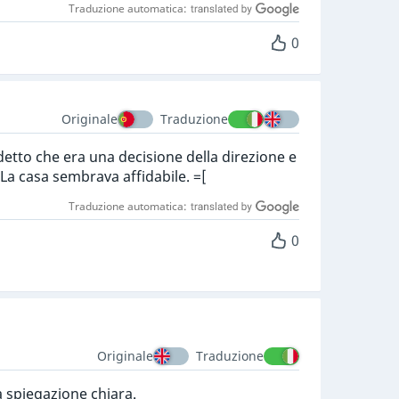
Traduzione automatica:
0
Originale
Traduzione
 detto che era una decisione della direzione e
 La casa sembrava affidabile. =[
Traduzione automatica:
0
Originale
Traduzione
a spiegazione chiara.