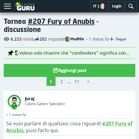
IT
|
Login
Torneo
#207 Fury of Anubis
-
discussione
6.233
visite
202
risposte
1 mese fa
Segui
MadMix
Volevo solo chiarire che "condividere" significa condividere tramite i social media, proprio come indicato dall'apposito pulsante. Non significa condividere link sul forum. 😉
Aggiungi post
1
2
...
11
Juraj
Casino Games Specialist
1 mese fa
Se vuoi parlare di qualsiasi cosa riguardi
#207 Fury of
Anubis
, puoi farlo qui.