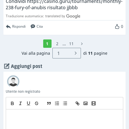
Condividi https://casino.guru/tournaments/monthly-
238-fury-of-anubis risultato jjbbb
Traduzione automatica:
0
Rispondi
Cita
1
2
...
11
Vai alla pagina
di
11
pagine
Aggiungi post
Utente non registrato