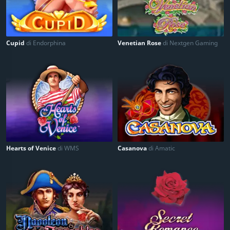
Cupid
di Endorphina
Venetian Rose
di Nextgen Gaming
Hearts of Venice
di WMS
Casanova
di Amatic