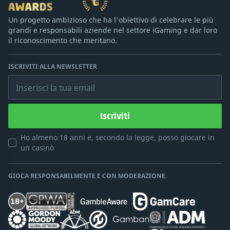
Un progetto ambizioso che ha l'obiettivo di celebrare le più
grandi e responsabili aziende nel settore iGaming e dar loro
il riconoscimento che meritano.
ISCRIVITI ALLA NEWSLETTER
Inserisci la tua email
Iscriviti
Ho almeno 18 anni e, secondo la legge, posso giocare in
un casinò
GIOCA RESPONSABILMENTE E CON MODERAZIONE.