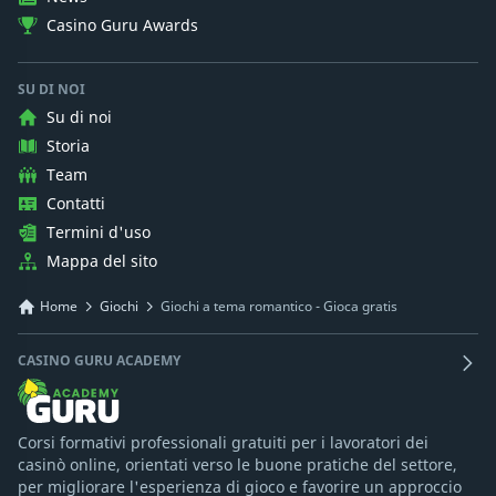
Casino Guru Awards
SU DI NOI
Su di noi
Storia
Team
Contatti
Termini d'uso
Mappa del sito
Home
Giochi
Giochi a tema romantico - Gioca gratis
CASINO GURU ACADEMY
Corsi formativi professionali gratuiti per i lavoratori dei
casinò online, orientati verso le buone pratiche del settore,
per migliorare l'esperienza di gioco e favorire un approccio