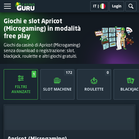
IT
|
Login
Giochi e slot Apricot
(Microgaming) in modalità
free play
Giochi da casinò di Apricot (Microgaming)
senza download o registrazione: slot,
blackjack, roulette e altri giochi gratuiti.
172
0
1
FILTRI
SLOT MACHINE
ROULETTE
BLACKJAC
AVANZATI
Apricot (Microgaming)