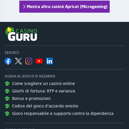
Mostra altro casinò Apricot (Microgaming)
SEGUICI
GUIDA AL GIOCO D'AZZARDO
Come scegliere un casinò online
Giochi di fortuna: RTP e varianza
Bonus e promozioni
Codice del gioco d’azzardo onesto
Gioco responsabile e supporto contro la dipendenza