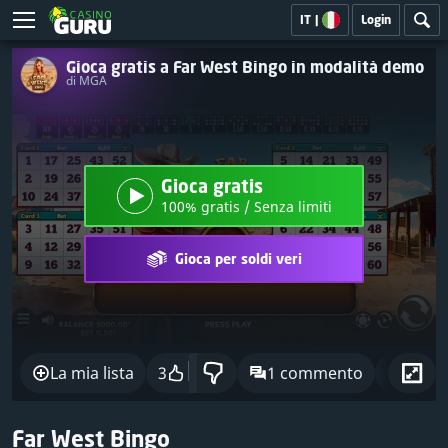
IT
|
Login
Gioca gratis a Far West Bingo in modalità demo
di MGA
Gioca gratis
100% gratis / Senza limiti
Gioca per soldi veri
La mia lista
3
1 commento
Cond
Far West Bingo