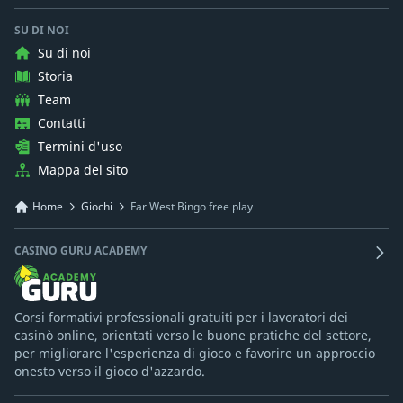
SU DI NOI
Su di noi
Storia
Team
Contatti
Termini d'uso
Mappa del sito
Home
Giochi
Far West Bingo free play
CASINO GURU ACADEMY
Corsi formativi professionali gratuiti per i lavoratori dei
casinò online, orientati verso le buone pratiche del settore,
per migliorare l'esperienza di gioco e favorire un approccio
onesto verso il gioco d'azzardo.