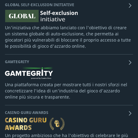
GLOBAL SELF-EXCLUSION INITIATIVE
Un'iniziativa che abbiamo lanciato con l'obiettivo di creare
un sistema globale di auto-esclusione, che permetta ai
giocatori più vulnerabili di bloccare il proprio accesso a tutte
le possibilità di gioco d'azzardo online.
GAMTEGRITY
Una piattaforma creata per mostrare tutti i nostri sforzi nel
concretizzare l'idea di un'industria del gioco d'azzardo
online più sicura e trasparente.
CASINO GURU AWARDS
Un progetto ambizioso che ha l'obiettivo di celebrare le più