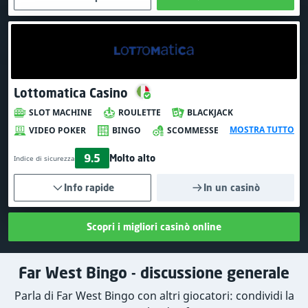
Lottomatica Casino
SLOT MACHINE
ROULETTE
BLACKJACK
MOSTRA TUTTO
VIDEO POKER
BINGO
SCOMMESSE
9.5
Molto alto
Indice di sicurezza
Info rapide
In un casinò
Scopri i migliori casinò online
Far West Bingo - discussione generale
Parla di Far West Bingo con altri giocatori: condividi la