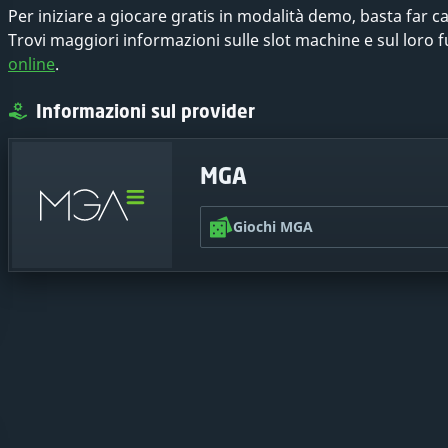
Per iniziare a giocare gratis in modalità demo, basta far ca
Trovi maggiori informazioni sulle slot machine e sul loro
online
.
Informazioni sul provider
MGA
Giochi MGA