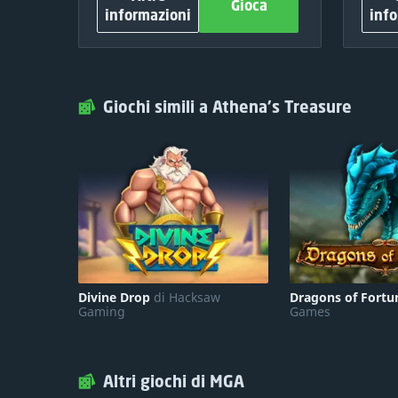
Gioca
120 $
3
20 $
informazioni
inf
75 $
4
ALTRE INFORMAZIONI
50 $
5
750
Totale spin gratuiti:
250
Gioca
Chiudi
25 $
6
Pragmatic Play
Creatori:
Pragm
25 $
7
Giochi simili a Athena's Treasure
GRATIS
Partecipazione:
GRAT
25 $
8
25 $
9
25 $
10
Divine Drop
di Hacksaw
Dragons of Fort
Gaming
Games
Altri giochi di MGA