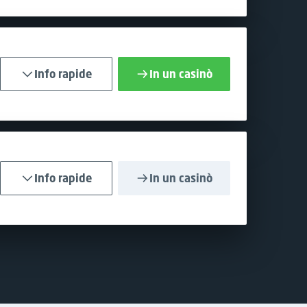
Info rapide
In un casinò
Info rapide
In un casinò