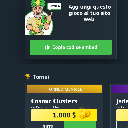
Aggiungi questo
gioco al tuo sito
web.
Copia codice embed
Tornei
TORNEO MENSILE
TORNEO MENSILE
PREMI
Cosmic Clusters
Jad
24
:
22
:
54
03
1.000 $
da Pragmatic Play
da Pra
1.000 $
380 $
1
50 $
250 $
2
30 $
Altre