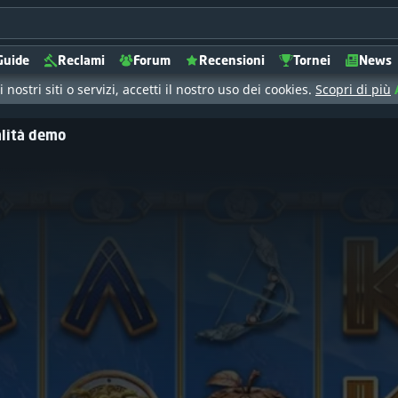
Guide
Reclami
Forum
Recensioni
Tornei
News
 nostri siti o servizi, accetti il nostro uso dei cookies.
Scopri di più
alità demo