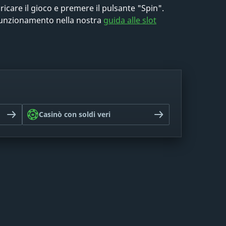
ricare il gioco e premere il pulsante "Spin".
 funzionamento nella nostra
guida alle slot
Casinò con soldi veri