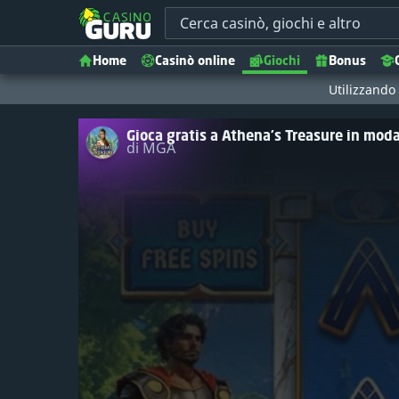
Home
Casinò online
Giochi
Bonus
Utilizzando i
Gioca gratis a Athena's Treasure in mod
di MGA