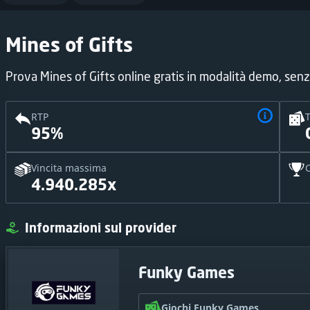
Mines of Gifts
Prova Mines of Gifts online gratis in modalità demo, sen
RTP
T
95%
Vincita massima
C
4.940.285x
Informazioni sul provider
Funky Games
Giochi Funky Games