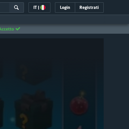
IT
|
Login
Registrati
Accetto