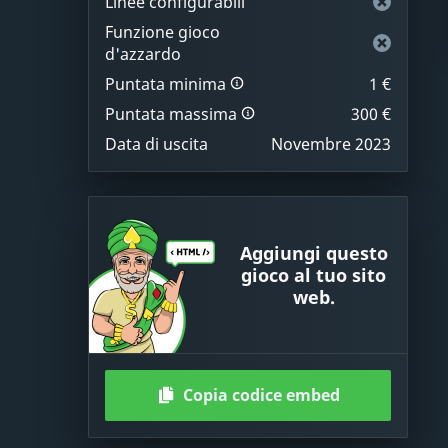
Linee configurabili
Funzione gioco
d'azzardo
Puntata minima
1 €
Puntata massima
300 €
Data di uscita
Novembre 2023
Aggiungi questo
gioco al tuo sito
web.
Copia codice embed