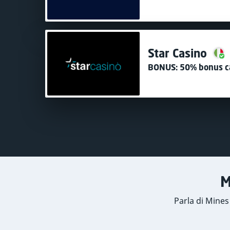
Star Casino
BONUS:
50% bonus c
M
Parla di Mines 