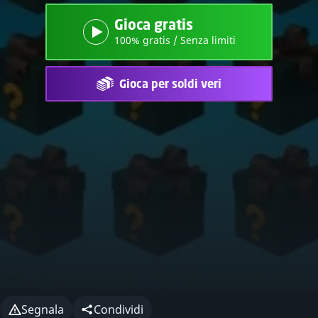
Gioca gratis
100% gratis / Senza limiti
Gioca per soldi veri
Segnala
Condividi