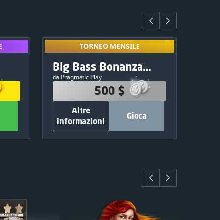
E
TORNEO MENSILE
Sbloccalo giocando in altri
E
TORNEO MENSILE
tornei e condividendo i
PREMI
Esclusivo
Big Bass Bonanza
777
tuoi risultati
500 $
1000
da Pragmatic Play
da Prag
500 $
1
250 $
1
50 $
2
150 $
2
30 $
Altre
a
Gioca
3
50 $
3
20 $
informazioni
info
30 $
4
ALTRE INFORMAZIONI
20 $
5
tuiti:
500
Totale spin gratuiti:
250
di
Gioca
Chiudi
atori:
Pragmatic Play
Creatori:
Pragm
zione:
Condividi e Gioca
Partecipazione:
GRAT