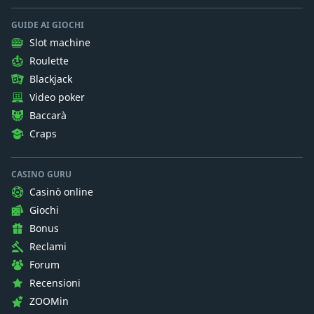
GUIDE AI GIOCHI
Slot machine
Roulette
Blackjack
Video poker
Baccarà
Craps
CASINO GURU
Casinò online
Giochi
Bonus
Reclami
Forum
Recensioni
ZOOMin