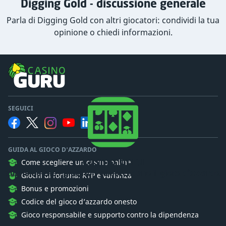
Digging Gold - discussione generale
Parla di Digging Gold con altri giocatori: condividi la tua
opinione o chiedi informazioni.
SEGUICI
GUIDA AL GIOCO D'AZZARDO
Casino Guru
Come scegliere un casinò online
Vogliamo che i giocatori comprendano il gioco d'azzardo.
Giochi di fortuna: RTP e varianza
Bonus e promozioni
Codice del gioco d’azzardo onesto
Gioco responsabile e supporto contro la dipendenza