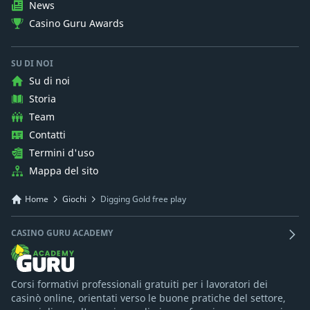
News
Casino Guru Awards
SU DI NOI
Su di noi
Storia
Team
Contatti
Termini d'uso
Mappa del sito
Home
Giochi
Digging Gold free play
CASINO GURU ACADEMY
Corsi formativi professionali gratuiti per i lavoratori dei
casinò online, orientati verso le buone pratiche del settore,