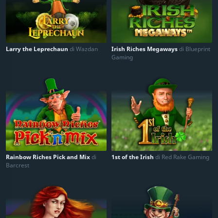
Larry the Leprechaun
di Wazdan
Irish Riches Megaways
di Blueprint
Gaming
Rainbow Riches Pick and Mix
di
1st of the Irish
di Red Rake Gaming
Barcrest