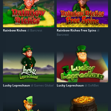
Rainbow Riches
di Barcrest
Rainbow Riches Free Spins
di
Barcrest
Lucky Leprechaun
di Games Global
Lucky Leprechaun
di iSoftBet