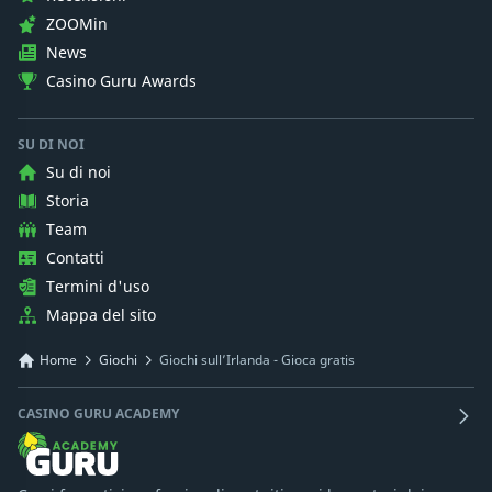
ZOOMin
News
Casino Guru Awards
SU DI NOI
Su di noi
Storia
Team
Contatti
Termini d'uso
Mappa del sito
Home
Giochi
Giochi sull’Irlanda - Gioca gratis
CASINO GURU ACADEMY