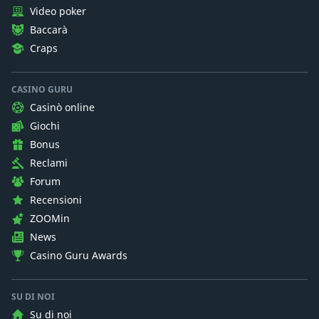
Video poker
Baccarà
Craps
CASINO GURU
Casinò online
Giochi
Bonus
Reclami
Forum
Recensioni
ZOOMin
News
Casino Guru Awards
SU DI NOI
Su di noi