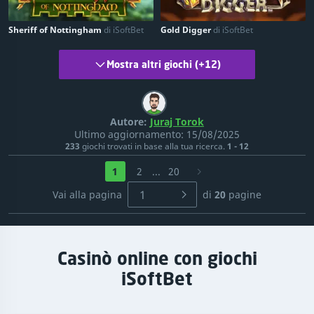
Sheriff of Nottingham
di iSoftBet
Gold Digger
di iSoftBet
Mostra altri giochi (+12)
Autore:
Juraj Torok
Ultimo aggiornamento:
15/08/2025
233
giochi trovati in base alla tua ricerca.
1 - 12
1
2
...
20
Vai alla pagina
di
20
pagine
Casinò online con giochi
iSoftBet