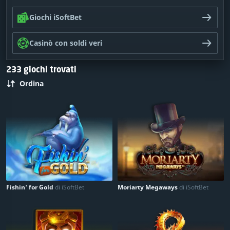
Giochi iSoftBet
Casinò con soldi veri
233 giochi trovati
Ordina
Fishin' for Gold
di iSoftBet
Moriarty Megaways
di iSoftBet