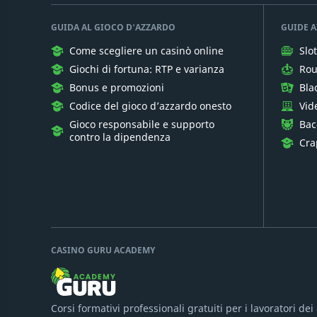
GUIDA AL GIOCO D'AZZARDO
GUIDE A
Come scegliere un casinò online
Slo
Giochi di fortuna: RTP e varianza
Rou
Bonus e promozioni
Bla
Codice del gioco d’azzardo onesto
Vid
Gioco responsabile e supporto
Bac
contro la dipendenza
Cra
CASINO GURU ACADEMY
Corsi formativi professionali gratuiti per i lavoratori dei