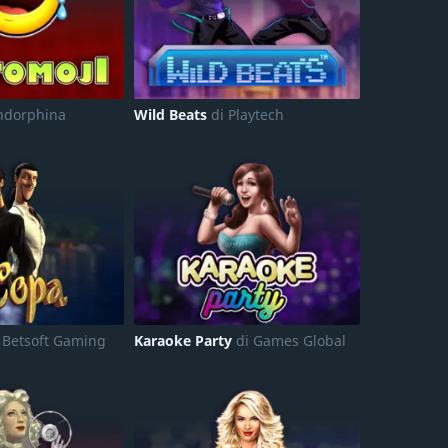
ndorphina
Wild Beats
di Playtech
 Betsoft Gaming
Karaoke Party
di Games Global