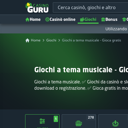
Home
Casinò online
Giochi
Bonus
Utilizzando i
Home
Giochi
Giochi a tema musicale - Gioca gratis
Giochi a tema musicale - Gi
Giochi a tema musicale. ✅ Giochi da casinò e sl
download o registrazione. ✅ Gioca gratis in m
278
1