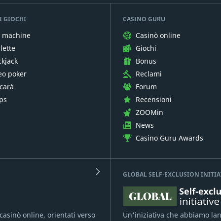
I GIOCHI
CASINO GURU
t machine
Casinò online
lette
Giochi
ckjack
Bonus
eo poker
Reclami
carà
Forum
ps
Recensioni
ZOOMin
News
Casino Guru Awards
GLOBAL SELF-EXCLUSION INITIA
 casinò online, orientati verso
Un'iniziativa che abbiamo lan