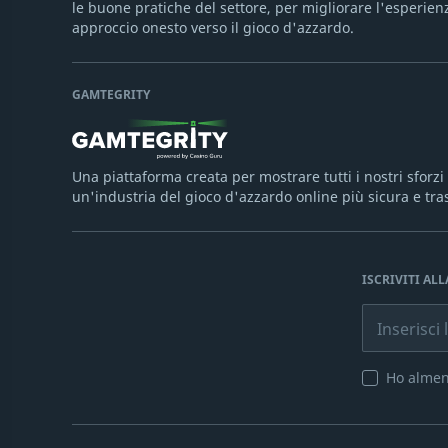
le buone pratiche del settore, per migliorare l'esperienz
approccio onesto verso il gioco d'azzardo.
GAMTEGRITY
Una piattaforma creata per mostrare tutti i nostri sforzi 
un'industria del gioco d'azzardo online più sicura e tra
ISCRIVITI AL
Inserisci 
Ho almeno