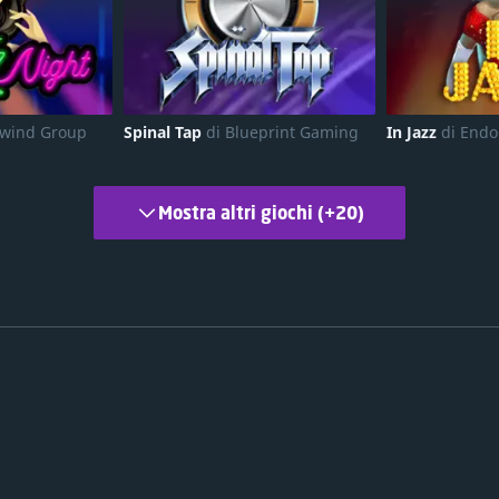
ywind Group
Spinal Tap
di Blueprint Gaming
In Jazz
di Endo
Mostra altri giochi (+20)