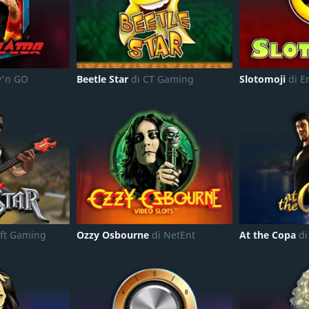
y'n GO
Beetle Star
di CT Gaming
Slotomoji
di E
oft Gaming
Ozzy Osbourne
di NetEnt
At the Copa
di