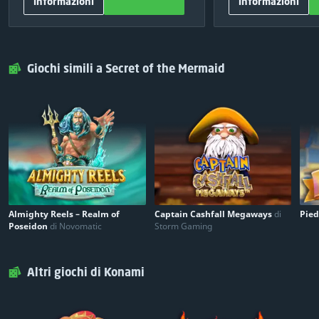
informazioni
informazioni
50 $
5
750
Totale spin gratuiti:
250
Tot
Gioca
Chiudi
Gioca
25 $
6
Pragmatic Play
Creatori:
Pragmatic Play
25 $
7
GRATIS
Partecipazione:
GRATIS
25 $
8
Giochi simili a Secret of the Mermaid
25 $
9
25 $
10
Almighty Reels – Realm of
Captain Cashfall Megaways
di
Pie
Poseidon
di Novomatic
Storm Gaming
Altri giochi di Konami