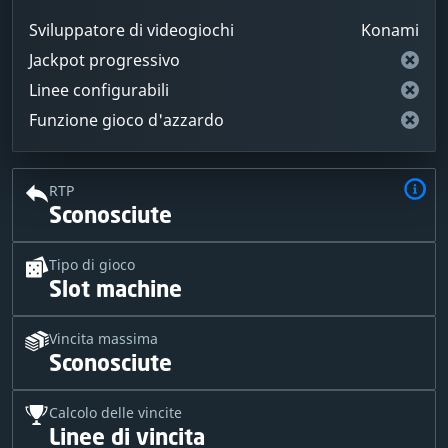
Sviluppatore di videogiochi
Konami
Jackpot progressivo
Linee configurabili
Funzione gioco d'azzardo
RTP
Sconosciute
Tipo di gioco
Slot machine
Vincita massima
Sconosciute
Calcolo delle vincite
Linee di vincita