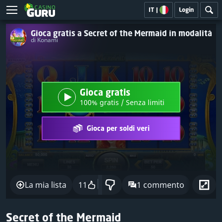
IT
|
Login
Gioca gratis a Secret of the Mermaid in modalità 
di Konami
Gioca gratis
100% gratis / Senza limiti
Gioca per soldi veri
La mia lista
11
1 commento
Con
Secret of the Mermaid