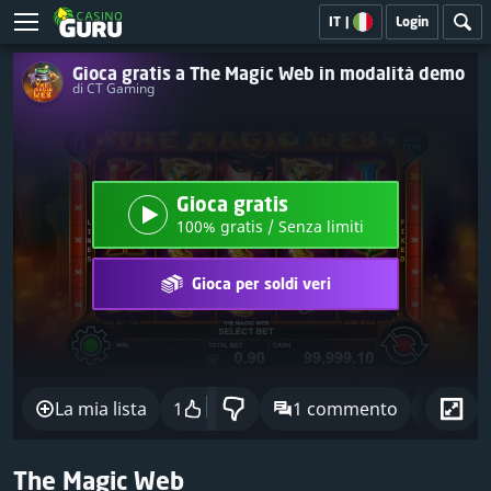
IT
|
Login
Gioca gratis a The Magic Web in modalità demo
di CT Gaming
Gioca gratis
100% gratis / Senza limiti
Gioca per soldi veri
La mia lista
1
1 commento
Cond
The Magic Web