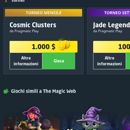
Tornei
TORNEO MENSILE
TORNEO SET
TORNEO MENSILE
TORNEO SET
PREMI
PRE
Cosmic Clusters
Jade Legend
23
:
20
:
35
02
:
20
:
35
1.000 $
100
da Pragmatic Play
da Pragmatic Play
380 $
1
50 $
250 $
2
30 $
1.000 $
100
120 $
3
20 $
Altre
Altre
75 $
4
ALTRE INFORMAZIONI
Gioca
ALTRE INFO
informazioni
informazioni
50 $
5
750
Totale spin gratuiti:
250
Tot
Gioca
Chiudi
Gioca
25 $
6
Pragmatic Play
Creatori:
Pragmatic Play
25 $
7
GRATIS
Partecipazione:
GRATIS
25 $
8
Giochi simili a The Magic Web
25 $
9
25 $
10