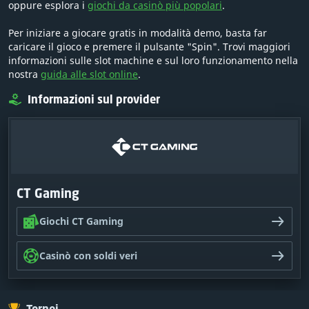
oppure esplora i
giochi da casinò più popolari
.
Per iniziare a giocare gratis in modalità demo, basta far
caricare il gioco e premere il pulsante "Spin". Trovi maggiori
informazioni sulle slot machine e sul loro funzionamento nella
nostra
guida alle slot online
.
Informazioni sul provider
CT Gaming
Giochi CT Gaming
Casinò con soldi veri