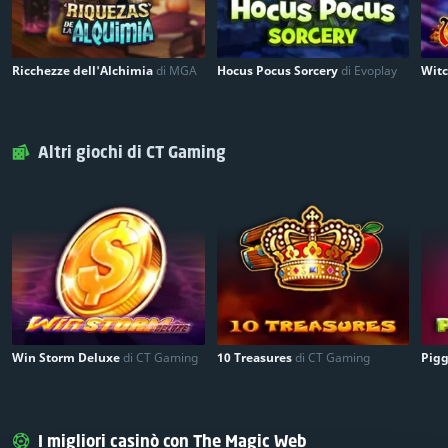
Ricchezze dell'Alchimia
di MGA
Hocus Pocus Sorcery
di Evoplay
Wit
Altri giochi di CT Gaming
Win Storm Deluxe
di CT Gaming
10 Treasures
di CT Gaming
Pig
I migliori casinò con The Magic Web