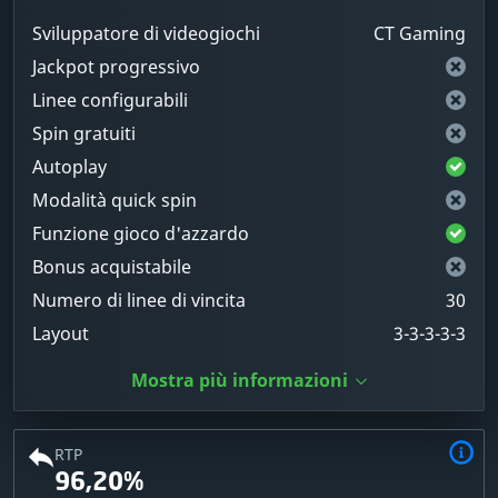
Sviluppatore di videogiochi
CT Gaming
Jackpot progressivo
Linee configurabili
Spin gratuiti
Autoplay
Modalità quick spin
Funzione gioco d'azzardo
Bonus acquistabile
Numero di linee di vincita
30
Layout
3-3-3-3-3
Mostra più informazioni
RTP
96,20%