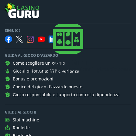
SEGUICI
GUIDA AL GIOCO D'AZZARDO
Casino Guru
Come scegliere un casinò
Vogliamo che i giocatori comprendano il gioco d'azzardo.
Giochi di fortuna: RTP e varianza
Bonus e promozioni
Codice del gioco d’azzardo onesto
Gioco responsabile e supporto contro la dipendenza
GUIDE AI GIOCHI
Slot machine
Roulette
Blackjack