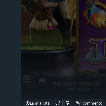
La mia lista
0
1 commento