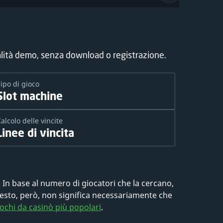
dalità demo, senza download o registrazione.
ipo di gioco
Slot machine
alcolo delle vincite
Linee di vincita
. In base al numero di giocatori che la cercano,
esto, però, non significa necessariamente che
iochi da casinò più popolari
.