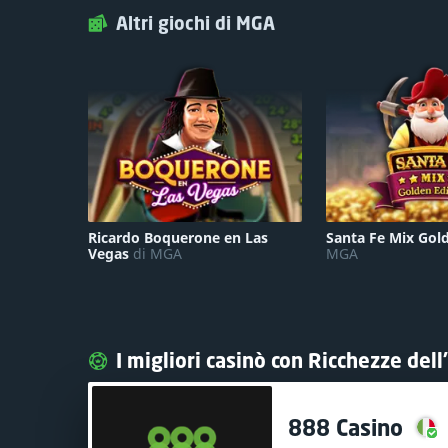
Altri giochi di MGA
Ricardo Boquerone en Las
Santa Fe Mix Gol
Vegas
di MGA
MGA
I migliori casinò con Ricchezze dell
888 Casino