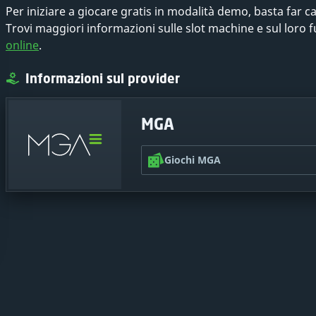
Per iniziare a giocare gratis in modalità demo, basta far ca
Trovi maggiori informazioni sulle slot machine e sul loro
online
.
Informazioni sul provider
MGA
Giochi MGA