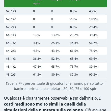
spin
$2, 1/3
0
0
0,8%
4,2%
$2, 1/2
0
0
2,8%
10,9%
$2, 2/3
0
0
8,8%
29,4%
$4, 1/3
1,2%
13,8%
29,2%
39,4%
$4, 1/2
4,1%
25,4%
44,3%
56,7%
$4, 2/3
4,6%
43,4%
66,5%
75,9%
$8, 1/3
36,2%
52,8%
63,4%
69,6%
$8, 1/2
47,8%
65,7%
75,7%
80,9%
$8, 2/3
61,3%
80,8%
87,3%
90,3%
Tabella #4: percentuale di giocatori che hanno perso tutto il
bankroll prima di completare 30, 50, 75 o 100 spin
Qualcosa è chiaramente osservabile sin dall’inizio.
I
costi medi sono molto simili a quelli della
simulazioni della puntata sulla colonna.
Ciò avviene