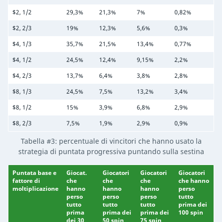
$2, 1/2
29,3%
21,3%
7%
0,82%
0
$2, 2/3
19%
12,3%
5,6%
0,3%
0
$4, 1/3
35,7%
21,5%
13,4%
0,77%
0
$4, 1/2
24,5%
12,4%
9,15%
2,2%
0
$4, 2/3
13,7%
6,4%
3,8%
2,8%
0
$8, 1/3
24,5%
7,5%
13,2%
3,4%
0
$8, 1/2
15%
3,9%
6,8%
2,9%
1
$8, 2/3
7,5%
1,9%
2,9%
0,9%
1
Tabella #3: percentuale di vincitori che hanno usato la
strategia di puntata progressiva puntando sulla sestina
Puntata base e
Giocat.
Giocatori
Giocatori
Giocatori
fattore di
che
che
che
che hanno
moltiplicazione
hanno
hanno
hanno
perso
perso
perso
perso
tutto
tutto
tutto
tutto
prima dei
prima
prima dei
prima dei
100 spin
dei 30
50 spin
75 spin