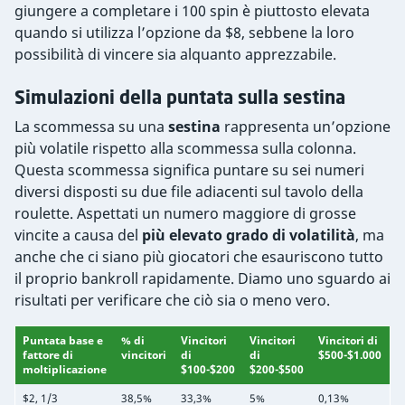
giungere a completare i 100 spin è piuttosto elevata
quando si utilizza l’opzione da $8, sebbene la loro
possibilità di vincere sia alquanto apprezzabile.
Simulazioni della puntata sulla sestina
La scommessa su una
sestina
rappresenta un’opzione
più volatile rispetto alla scommessa sulla colonna.
Questa scommessa significa puntare su sei numeri
diversi disposti su due file adiacenti sul tavolo della
roulette. Aspettati un numero maggiore di grosse
vincite a causa del
più elevato grado di volatilità
, ma
anche che ci siano più giocatori che esauriscono tutto
il proprio bankroll rapidamente. Diamo uno sguardo ai
risultati per verificare che ciò sia o meno vero.
Puntata base e
% di
Vincitori
Vincitori
Vincitori di
V
fattore di
vincitori
di
di
$500-$1.000
$
moltiplicazione
$100-$200
$200-$500
$2, 1/3
38,5%
33,3%
5%
0,13%
0