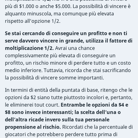
più di $1.000 o anche $5.000. La possibilità di vincere è
alquanto minuscola, ma comunque più elevata
rispetto all’opzione 1/2.
Se stai cercando di conseguire un profitto e non ti
serve davvero vincere in grande, utilizza il fattore di
moltiplicazione 1/2.
Avrai una chance
complessivamente più elevata di conseguire un
profitto, un rischio minore di perdere tutto e un costo
medio inferiore. Tuttavia, ricorda che stai sacrificando
la possibilità di vincere somme importanti.
In termini di entità della puntata di base, ritengo che le
opzioni da $2 siano tutte piuttosto incolori e, pertanto,
le eliminerei tout court.
Entrambe le opzioni da $4 e
$8 sono invece interessanti; la scelta dell’una o
dell’altra ricade invero sulla tua personale
propensione al rischio.
Ricordati che la percentuale di
giocatori che potrebbero perdere tutto prima di