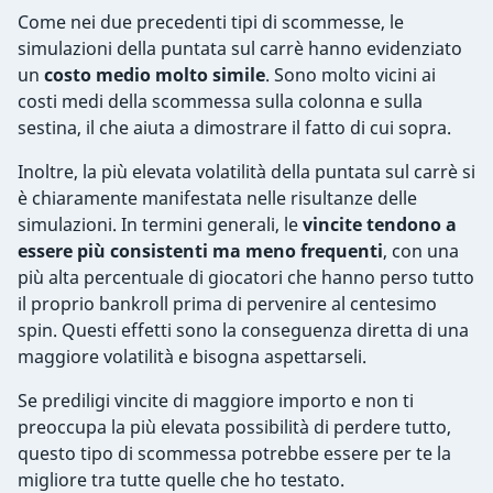
Come nei due precedenti tipi di scommesse, le
simulazioni della puntata sul carrè hanno evidenziato
un
costo medio molto simile
. Sono molto vicini ai
costi medi della scommessa sulla colonna e sulla
sestina, il che aiuta a dimostrare il fatto di cui sopra.
Inoltre, la più elevata volatilità della puntata sul carrè si
è chiaramente manifestata nelle risultanze delle
simulazioni. In termini generali, le
vincite tendono a
essere più consistenti ma meno frequenti
, con una
più alta percentuale di giocatori che hanno perso tutto
il proprio bankroll prima di pervenire al centesimo
spin. Questi effetti sono la conseguenza diretta di una
maggiore volatilità e bisogna aspettarseli.
Se prediligi vincite di maggiore importo e non ti
preoccupa la più elevata possibilità di perdere tutto,
questo tipo di scommessa potrebbe essere per te la
migliore tra tutte quelle che ho testato.