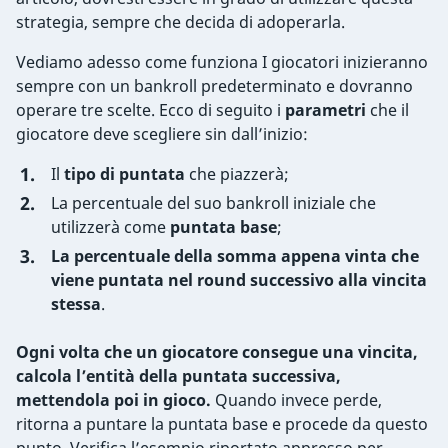
strategia, sempre che decida di adoperarla.
Vediamo adesso come funziona I giocatori inizieranno
sempre con un bankroll predeterminato e dovranno
operare tre scelte. Ecco di seguito i
parametri
che il
giocatore deve scegliere sin dall’inizio:
Il
tipo di puntata
che piazzerà;
La percentuale del suo bankroll iniziale che
utilizzerà come
puntata base
;
La percentuale della somma appena vinta che
viene puntata nel round successivo alla vincita
stessa
.
Ogni volta che un giocatore consegue una vincita,
calcola l’entità della puntata successiva,
mettendola poi in gioco.
Quando invece perde,
ritorna a puntare la puntata base e procede da questo