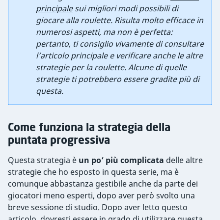
principale
sui migliori modi possibili di
giocare alla roulette. Risulta molto efficace in
numerosi aspetti, ma non è perfetta:
pertanto, ti consiglio vivamente di consultare
l’articolo principale e verificare anche le altre
strategie per la roulette. Alcune di quelle
strategie ti potrebbero essere gradite più di
questa.
Come funziona la strategia della
puntata progressiva
Questa strategia è
un po’ più complicata
delle altre
strategie che ho esposto in questa serie, ma è
comunque abbastanza gestibile anche da parte dei
giocatori meno esperti, dopo aver però svolto una
breve sessione di studio. Dopo aver letto questo
articolo, dovresti essere in grado di utilizzare questa