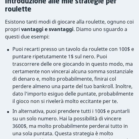
Introduzione alle mie strategie per
roulette
Esistono tanti modi di giocare alla roulette, ognuno coi
propri
vantaggi e svantaggi
. Diamo uno sguardo a
questi due esempi:
Puoi recarti presso un tavolo da roulette con 100$ e
puntare ripetutamente 1$ sul nero. Puoi
trascorrere delle ore giocando in questo modo, ma
certamente non vincerai alcuna somma sostanziale
di denaro e, molto probabilmente, finirai col
perdere almeno una parte del tuo bankroll. Inoltre,
dato l’importo esiguo delle puntate, probabilmente
il gioco non si rivelerà molto eccitante per te.
In alternativa, puoi prendere tutti i 100$ e puntarli
su un solo numero. Hai la possibilità di vincere
3600$, ma molto probabilmente perderai tutto in
una sola puntata. Questa strategia è molto