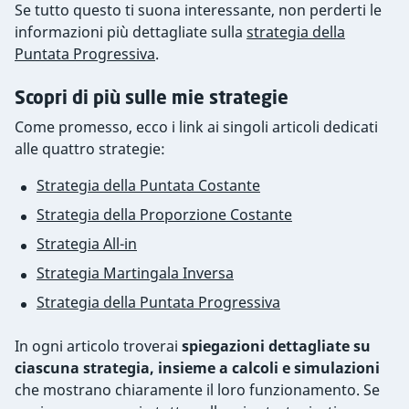
Se tutto questo ti suona interessante, non perderti le
informazioni più dettagliate sulla
strategia della
Puntata Progressiva
.
Scopri di più sulle mie strategie
Come promesso, ecco i link ai singoli articoli dedicati
alle quattro strategie:
Strategia della Puntata Costante
Strategia della Proporzione Costante
Strategia All-in
Strategia Martingala Inversa
Strategia della Puntata Progressiva
In ogni articolo troverai
spiegazioni dettagliate su
ciascuna strategia, insieme a calcoli e simulazioni
che mostrano chiaramente il loro funzionamento. Se