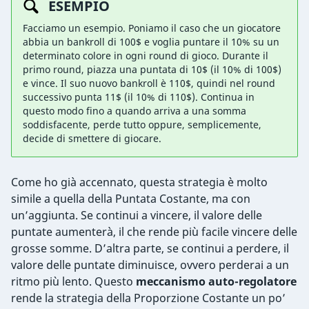
ESEMPIO
Facciamo un esempio. Poniamo il caso che un giocatore
abbia un bankroll di 100$ e voglia puntare il 10% su un
determinato colore in ogni round di gioco. Durante il
primo round, piazza una puntata di 10$ (il 10% di 100$)
e vince. Il suo nuovo bankroll è 110$, quindi nel round
successivo punta 11$ (il 10% di 110$). Continua in
questo modo fino a quando arriva a una somma
soddisfacente, perde tutto oppure, semplicemente,
decide di smettere di giocare.
Come ho già accennato, questa strategia è molto
simile a quella della Puntata Costante, ma con
un’aggiunta. Se continui a vincere, il valore delle
puntate aumenterà, il che rende più facile vincere delle
grosse somme. D’altra parte, se continui a perdere, il
valore delle puntate diminuisce, ovvero perderai a un
ritmo più lento. Questo
meccanismo auto-regolatore
rende la strategia della Proporzione Costante un po’