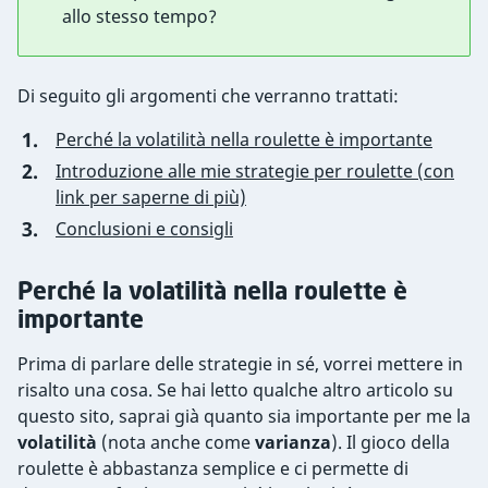
allo stesso tempo?
Di seguito gli argomenti che verranno trattati:
Perché la volatilità nella roulette è importante
Introduzione alle mie strategie per roulette (con
link per saperne di più)
Conclusioni e consigli
Perché la volatilità nella roulette è
importante
Prima di parlare delle strategie in sé, vorrei mettere in
risalto una cosa. Se hai letto qualche altro articolo su
questo sito, saprai già quanto sia importante per me la
volatilità
(nota anche come
varianza
). Il gioco della
roulette è abbastanza semplice e ci permette di