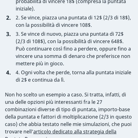
probabilità di vincere 18$ (compresa la puntata
iniziale).
2. Se vince, piazza una puntata di 12$ (2/3 di 18$),
con la possibilità di vincere 108$.
3. Se vince di nuovo, piazza una puntata di 72$
(2/3 di 108$), con la possibilità di vincere 648$.
Può continuare così fino a perdere, oppure fino a
vincere una somma di denaro che preferisce non
mettere più in gioco.
4. Ogni volta che perde, torna alla puntata iniziale
di 2$ e continua da lì.
Non ho scelto un esempio a caso. Si tratta, infatti, di
una delle opzioni più interessanti fra le 27
combinazioni diverse di tipo di puntata, importo-base
della puntata e fattori di moltiplicazione (2/3 in questo
caso) che abbia testato nelle mie simulazioni, che puoi
trovare nell’
articolo dedicato alla strategia della