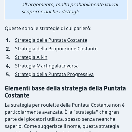
all’argomento, molto probabilmente vorrai
scoprirne anche i dettagli.
Queste sono le strategie di cui parlerò:
Strategia della Puntata Costante
Strategia della Proporzione Costante
Strategia All-in
Strategia Martingala Inversa
Strategia della Puntata Progressiva
Elementi base della strategia della Puntata
Costante
La strategia per roulette della Puntata Costante non è
particolarmente avanzata. È la "strategia" che gran
parte dei giocatori utilizza, spesso senza neanche
saperlo. Come suggerisce il nome, questa strategia