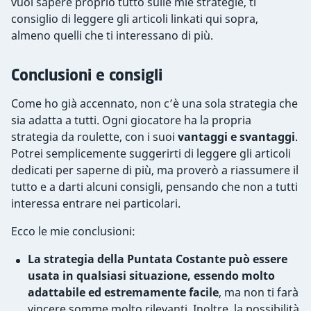
vuoi sapere proprio tutto sulle mie strategie, ti
consiglio di leggere gli articoli linkati qui sopra,
almeno quelli che ti interessano di più.
Conclusioni e consigli
Come ho già accennato, non c’è una sola strategia che
sia adatta a tutti. Ogni giocatore ha la propria
strategia da roulette, con i suoi
vantaggi e svantaggi
.
Potrei semplicemente suggerirti di leggere gli articoli
dedicati per saperne di più, ma proverò a riassumere il
tutto e a darti alcuni consigli, pensando che non a tutti
interessa entrare nei particolari.
Ecco le mie conclusioni:
La strategia della Puntata Costante può essere
usata in qualsiasi situazione, essendo molto
adattabile ed estremamente facile
, ma non ti farà
vincere somme molto rilevanti. Inoltre, la possibilità