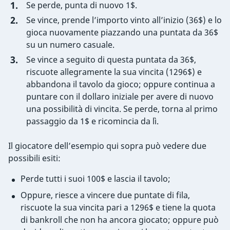
Se perde, punta di nuovo 1$.
Se vince, prende l’importo vinto all’inizio (36$) e lo
gioca nuovamente piazzando una puntata da 36$
su un numero casuale.
Se vince a seguito di questa puntata da 36$,
riscuote allegramente la sua vincita (1296$) e
abbandona il tavolo da gioco; oppure continua a
puntare con il dollaro iniziale per avere di nuovo
una possibilità di vincita. Se perde, torna al primo
passaggio da 1$ e ricomincia da lì.
Il giocatore dell’esempio qui sopra può vedere due
possibili esiti:
Perde tutti i suoi 100$ e lascia il tavolo;
Oppure, riesce a vincere due puntate di fila,
riscuote la sua vincita pari a 1296$ e tiene la quota
di bankroll che non ha ancora giocato; oppure può