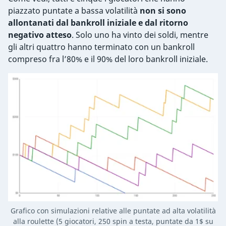
piazzato puntate a bassa volatilità
non si sono
allontanati dal bankroll iniziale e dal ritorno
negativo atteso
. Solo uno ha vinto dei soldi, mentre
gli altri quattro hanno terminato con un bankroll
compreso fra l’80% e il 90% del loro bankroll iniziale.
Grafico con simulazioni relative alle puntate ad alta volatilità
alla roulette (5 giocatori, 250 spin a testa, puntate da 1$ su