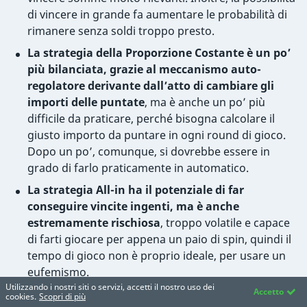
di vincere in grande fa aumentare le probabilità di
rimanere senza soldi troppo presto.
La strategia della Proporzione Costante è un po’
più bilanciata, grazie al meccanismo auto-
regolatore derivante dall’atto di cambiare gli
importi delle puntate
, ma è anche un po’ più
difficile da praticare, perché bisogna calcolare il
giusto importo da puntare in ogni round di gioco.
Dopo un po’, comunque, si dovrebbe essere in
grado di farlo praticamente in automatico.
La strategia All-in ha il potenziale di far
conseguire vincite ingenti, ma è anche
estremamente rischiosa
, troppo volatile e capace
di farti giocare per appena un paio di spin, quindi il
tempo di gioco non è proprio ideale, per usare un
eufemismo.
Utilizzando i nostri siti o servizi, accetti il nostro uso dei
Accetto
La strategia Martingala Inversa è la migliore,
cookies.
Scopri di più