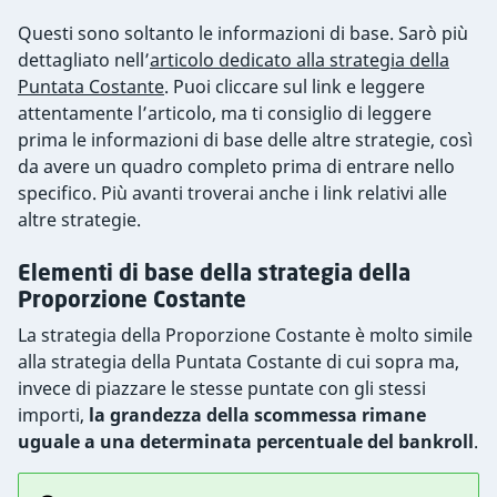
Questi sono soltanto le informazioni di base. Sarò più
dettagliato nell’
articolo dedicato alla strategia della
Puntata Costante
. Puoi cliccare sul link e leggere
attentamente l’articolo, ma ti consiglio di leggere
prima le informazioni di base delle altre strategie, così
da avere un quadro completo prima di entrare nello
specifico. Più avanti troverai anche i link relativi alle
altre strategie.
Elementi di base della strategia della
Proporzione Costante
La strategia della Proporzione Costante è molto simile
alla strategia della Puntata Costante di cui sopra ma,
invece di piazzare le stesse puntate con gli stessi
importi,
la grandezza della scommessa rimane
uguale a una determinata percentuale del bankroll
.