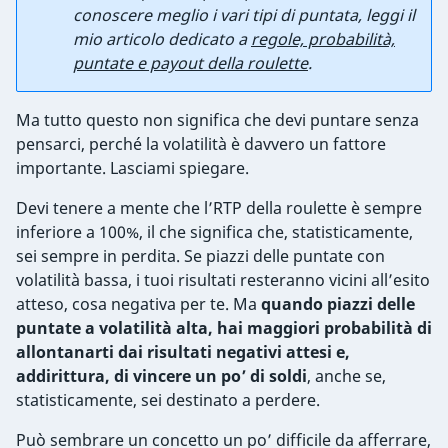
conoscere meglio i vari tipi di puntata, leggi il
mio articolo dedicato a
regole, probabilità,
puntate e payout della roulette
.
Ma tutto questo non significa che devi puntare senza
pensarci, perché la volatilità è davvero un fattore
importante. Lasciami spiegare.
Devi tenere a mente che l’RTP della roulette è sempre
inferiore a 100%, il che significa che, statisticamente,
sei sempre in perdita. Se piazzi delle puntate con
volatilità bassa, i tuoi risultati resteranno vicini all’esito
atteso, cosa negativa per te. Ma
quando piazzi delle
puntate a volatilità alta, hai maggiori probabilità di
allontanarti dai risultati negativi attesi e,
addirittura, di vincere un po’ di soldi
, anche se,
statisticamente, sei destinato a perdere.
Può sembrare un concetto un po’ difficile da afferrare,