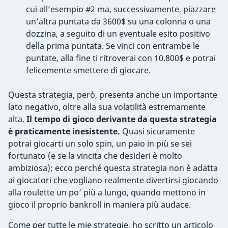
cui all’esempio #2 ma, successivamente, piazzare
un’altra puntata da 3600$ su una colonna o una
dozzina, a seguito di un eventuale esito positivo
della prima puntata. Se vinci con entrambe le
puntate, alla fine ti ritroverai con 10.800$ e potrai
felicemente smettere di giocare.
Questa strategia, però, presenta anche un importante
lato negativo, oltre alla sua volatilità estremamente
alta.
Il tempo di gioco derivante da questa strategia
è praticamente inesistente.
Quasi sicuramente
potrai giocarti un solo spin, un paio in più se sei
fortunato (e se la vincita che desideri è molto
ambiziosa); ecco perché questa strategia non è adatta
ai giocatori che vogliano realmente divertirsi giocando
alla roulette un po’ più a lungo, quando mettono in
gioco il proprio bankroll in maniera più audace.
Come per tutte le mie strategie, ho scritto un
articolo