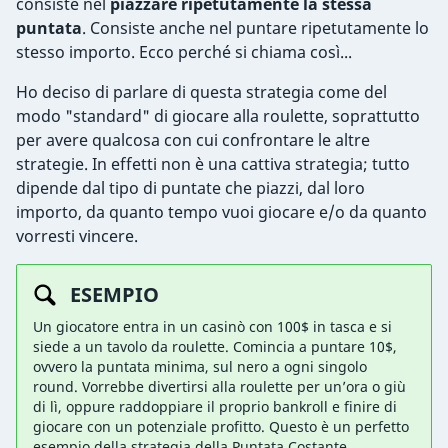
consiste nel
piazzare ripetutamente la stessa
puntata
. Consiste anche nel puntare ripetutamente lo
stesso importo. Ecco perché si chiama così...
Ho deciso di parlare di questa strategia come del
modo "standard" di giocare alla roulette, soprattutto
per avere qualcosa con cui confrontare le altre
strategie. In effetti non è una cattiva strategia; tutto
dipende dal tipo di puntate che piazzi, dal loro
importo, da quanto tempo vuoi giocare e/o da quanto
vorresti vincere.
ESEMPIO
Un giocatore entra in un casinò con 100$ in tasca e si
siede a un tavolo da roulette. Comincia a puntare 10$,
ovvero la puntata minima, sul nero a ogni singolo
round. Vorrebbe divertirsi alla roulette per un’ora o giù
di lì, oppure raddoppiare il proprio bankroll e finire di
giocare con un potenziale profitto. Questo è un perfetto
esempio della strategia della Puntata Costante.