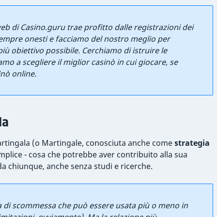
eb di Casino.guru trae profitto dalle registrazioni dei
sempre onesti e facciamo del nostro meglio per
ù obiettivo possibile. Cerchiamo di istruire le
mo a scegliere il miglior casinò in cui giocare, se
nò online.
la
 Martingala (o Martingale, conosciuta anche come
strategia
mplice - cosa che potrebbe aver contribuito alla sua
 da chiunque, anche senza studi e ricerche.
ia di scommessa che può essere usata più o meno in
imitazioni, ovviamente). Ma la relazione più