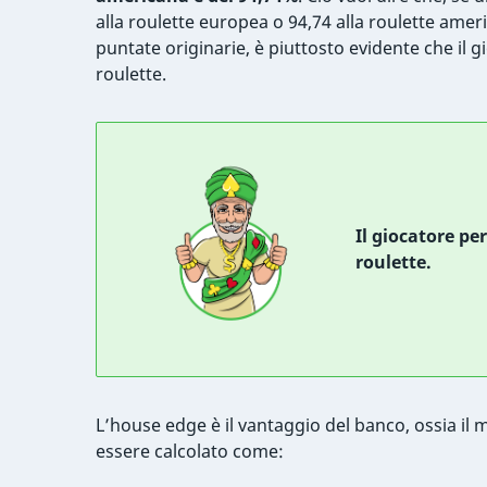
alla roulette europea o 94,74 alla roulette amer
puntate originarie, è piuttosto evidente che il 
roulette.
Il giocatore pe
roulette.
L’house edge è il vantaggio del banco, ossia il m
essere calcolato come: