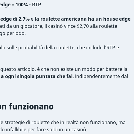
edge = 100% - RTP
 edge di 2,7%
e
la roulette americana ha un house edge
ti da un giocatore, il casinò vince $2,70 alla roulette
ngo periodo.
lo sulle
probabilità della roulette
, che include l’RTP e
questo articolo, è che non esiste un modo per battere la
 a ogni singola puntata che fai
, indipendentemente dal
non funzionano
le strategie di roulette che in realtà non funzionano, ma
nfallibile per fare soldi in un casinò.