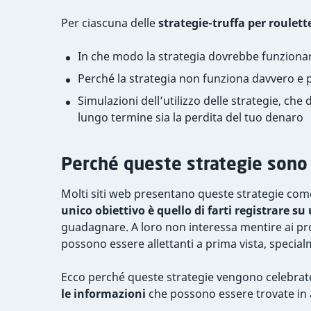
Per ciascuna delle
strategie-truffa per roulett
In che modo la strategia dovrebbe funziona
Perché la strategia non funziona davvero e pe
Simulazioni dell’utilizzo delle strategie, ch
lungo termine sia la perdita del tuo denaro
Perché queste strategie sono 
Molti siti web presentano queste strategie come
unico obiettivo è quello di farti registrare su
guadagnare. A loro non interessa mentire ai propr
possono essere allettanti a prima vista, speci
Ecco perché queste strategie vengono celebrate i
le informazioni
che possono essere trovate in al