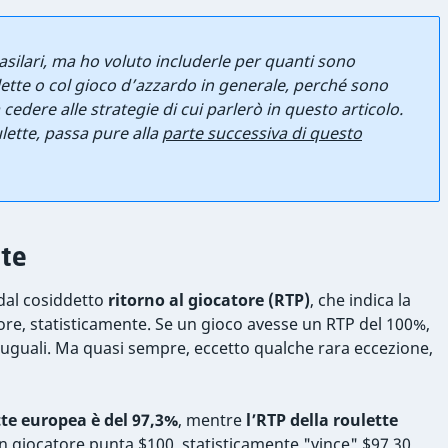
silari, ma ho voluto includerle per quanti sono
lette o col gioco d’azzardo in generale, perché sono
 cedere alle strategie di cui parlerò in questo articolo.
lette, passa pure alla
parte successiva di questo
tte
 dal cosiddetto
ritorno al giocatore (RTP)
, che indica la
ore, statisticamente. Se un gioco avesse un RTP del 100%,
o uguali. Ma quasi sempre, eccetto qualche rara eccezione,
tte europea è del 97,3%
, mentre
l’RTP della roulette
 un giocatore punta $100, statisticamente "vince" $97,30