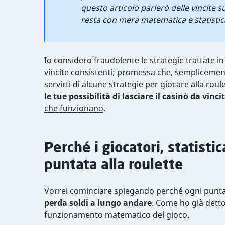
questo articolo parlerò delle vincite su
resta con mera matematica e statistic
Io considero fraudolente le strategie trattate i
vincite consistenti; promessa che, sempliceme
servirti di alcune strategie per giocare alla roul
le tue possibilità di lasciare il casinò da vinci
che funzionano
.
Perché i giocatori, statist
puntata alla roulette
Vorrei cominciare spiegando perché ogni puntata 
perda soldi a lungo andare
. Come ho già detto,
funzionamento matematico del gioco.