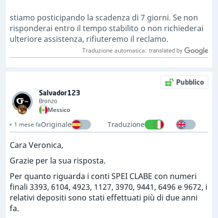
stiamo posticipando la scadenza di 7 giorni. Se non
risponderai entro il tempo stabilito o non richiederai
ulteriore assistenza, rifiuteremo il reclamo.
Traduzione automatica:
Pubblico
Salvador123
Bronzo
Messico
Originale
Traduzione
1 mese fa
Cara Veronica,
Grazie per la sua risposta.
Per quanto riguarda i conti SPEI CLABE con numeri
finali 3393, 6104, 4923, 1127, 3970, 9441, 6496 e 9672, i
relativi depositi sono stati effettuati più di due anni
fa.