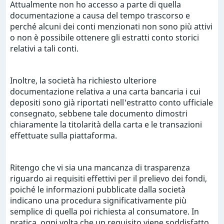
Attualmente non ho accesso a parte di quella
documentazione a causa del tempo trascorso e
perché alcuni dei conti menzionati non sono più attivi
o non è possibile ottenere gli estratti conto storici
relativi a tali conti.
Inoltre, la società ha richiesto ulteriore
documentazione relativa a una carta bancaria i cui
depositi sono già riportati nell'estratto conto ufficiale
consegnato, sebbene tale documento dimostri
chiaramente la titolarità della carta e le transazioni
effettuate sulla piattaforma.
Ritengo che vi sia una mancanza di trasparenza
riguardo ai requisiti effettivi per il prelievo dei fondi,
poiché le informazioni pubblicate dalla società
indicano una procedura significativamente più
semplice di quella poi richiesta al consumatore. In
pratica, ogni volta che un requisito viene soddisfatto,