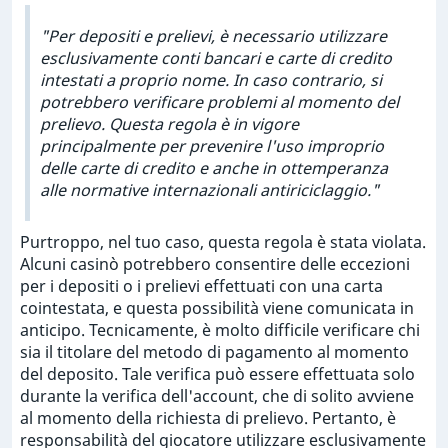
"Per depositi e prelievi, è necessario utilizzare
esclusivamente conti bancari e carte di credito
intestati a proprio nome. In caso contrario, si
potrebbero verificare problemi al momento del
prelievo. Questa regola è in vigore
principalmente per prevenire l'uso improprio
delle carte di credito e anche in ottemperanza
alle normative internazionali antiriciclaggio."
Purtroppo, nel tuo caso, questa regola è stata violata.
Alcuni casinò potrebbero consentire delle eccezioni
per i depositi o i prelievi effettuati con una carta
cointestata, e questa possibilità viene comunicata in
anticipo. Tecnicamente, è molto difficile verificare chi
sia il titolare del metodo di pagamento al momento
del deposito. Tale verifica può essere effettuata solo
durante la verifica dell'account, che di solito avviene
al momento della richiesta di prelievo. Pertanto, è
responsabilità del giocatore utilizzare esclusivamente