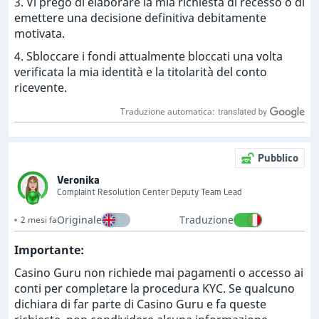
3. Vi prego di elaborare la mia richiesta di recesso o di
emettere una decisione definitiva debitamente
motivata.
4. Sbloccare i fondi attualmente bloccati una volta
verificata la mia identità e la titolarità del conto
ricevente.
Traduzione automatica:
Pubblico
Veronika
Complaint Resolution Center Deputy Team Lead
Originale
Traduzione
2 mesi fa
Importante:
Casino Guru non richiede mai pagamenti o accesso ai
conti per completare la procedura KYC. Se qualcuno
dichiara di far parte di Casino Guru e fa queste