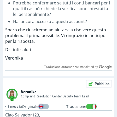
Potrebbe confermare se tutti i conti bancari per i
quali il casinò richiede la verifica sono intestati a
lei personalmente?
Hai ancora accesso a questi account?
Spero che riusciremo ad aiutarvi a risolvere questo
problema il prima possibile. Vi ringrazio in anticipo
per la risposta.
Distinti saluti
Veronika
Traduzione automatica:
Pubblico
Veronika
Complaint Resolution Center Deputy Team Lead
Originale
Traduzione
1 mese fa
Ciao Salvador123,