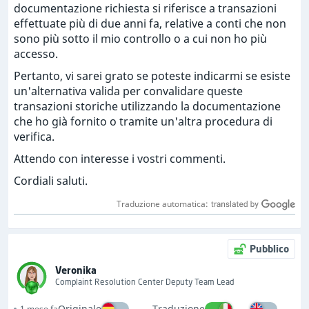
documentazione richiesta si riferisce a transazioni
effettuate più di due anni fa, relative a conti che non
sono più sotto il mio controllo o a cui non ho più
accesso.
Pertanto, vi sarei grato se poteste indicarmi se esiste
un'alternativa valida per convalidare queste
transazioni storiche utilizzando la documentazione
che ho già fornito o tramite un'altra procedura di
verifica.
Attendo con interesse i vostri commenti.
Cordiali saluti.
Traduzione automatica:
Pubblico
Veronika
Complaint Resolution Center Deputy Team Lead
Originale
Traduzione
1 mese fa