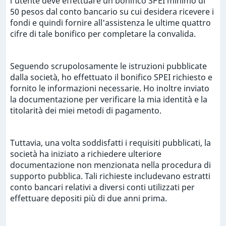
l'utente deve effettuare un bonifico SPEI minimo di
50 pesos dal conto bancario su cui desidera ricevere i
fondi e quindi fornire all'assistenza le ultime quattro
cifre di tale bonifico per completare la convalida.
Seguendo scrupolosamente le istruzioni pubblicate
dalla società, ho effettuato il bonifico SPEI richiesto e
fornito le informazioni necessarie. Ho inoltre inviato
la documentazione per verificare la mia identità e la
titolarità dei miei metodi di pagamento.
Tuttavia, una volta soddisfatti i requisiti pubblicati, la
società ha iniziato a richiedere ulteriore
documentazione non menzionata nella procedura di
supporto pubblica. Tali richieste includevano estratti
conto bancari relativi a diversi conti utilizzati per
effettuare depositi più di due anni prima.