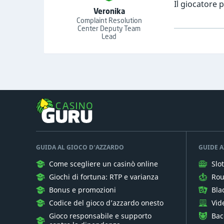
Il giocatore 
Veronika
Complaint Resolution
Center Deputy Team
Lead
GUIDA AL GIOCO D'AZZARDO
GUIDE A
Come scegliere un casinò online
Slo
Giochi di fortuna: RTP e varianza
Rou
Bonus e promozioni
Bla
Codice del gioco d’azzardo onesto
Vid
Gioco responsabile e supporto
Bac