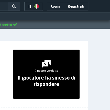
IT
|
Login
Registrati
Accetto
Il nostro verdetto
Il giocatore ha smesso di
rispondere