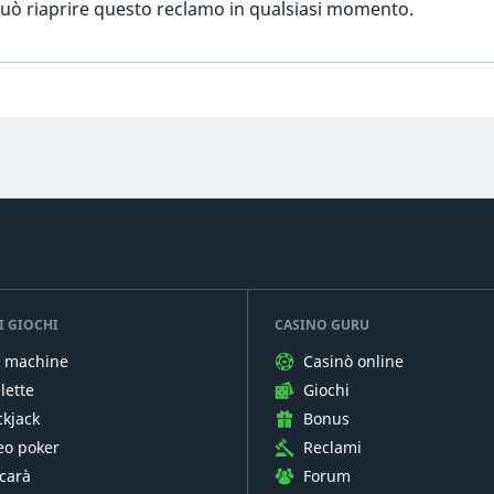
può riaprire questo reclamo in qualsiasi momento.
I GIOCHI
CASINO GURU
t machine
Casinò online
lette
Giochi
ckjack
Bonus
eo poker
Reclami
carà
Forum