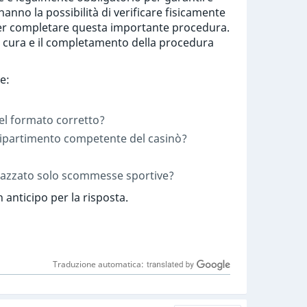
hanno la possibilità di verificare fisicamente
o per completare questa importante procedura.
ma cura e il completamento della procedura
e:
nel formato corretto?
 dipartimento competente del casinò?
i piazzato solo scommesse sportive?
anticipo per la risposta.
Traduzione automatica: