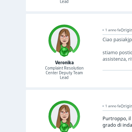
Lead
Origi
1 anno fa
Ciao pasiakjp
stiamo postic
assistenza, r
Veronika
Complaint Resolution
Center Deputy Team
Lead
Origi
1 anno fa
Purtroppo, i
grado di ind