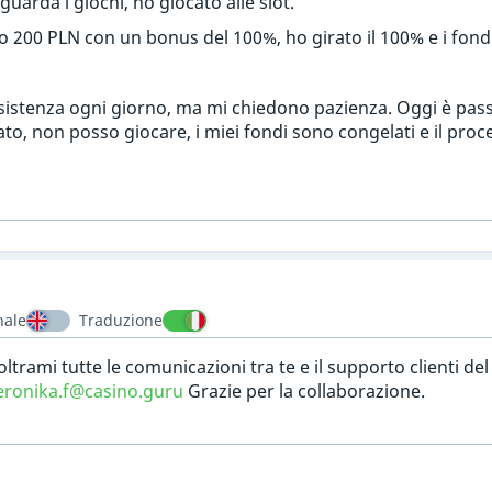
guarda i giochi, ho giocato alle slot.
o 200 PLN con un bonus del 100%, ho girato il 100% e i fon
ssistenza ogni giorno, ma mi chiedono pazienza. Oggi è pas
ato, non posso giocare, i miei fondi sono congelati e il proc
nale
Traduzione
ltrami tutte le comunicazioni tra te e il supporto clienti del
eronika.f@casino.guru
Grazie per la collaborazione.