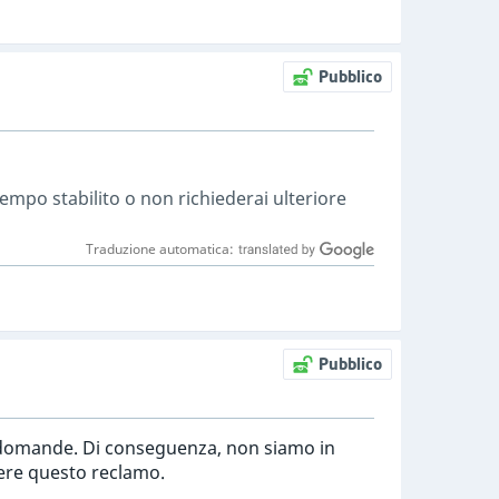
Pubblico
empo stabilito o non richiederai ulteriore
Traduzione automatica:
Pubblico
e domande. Di conseguenza, non siamo in
ere questo reclamo.