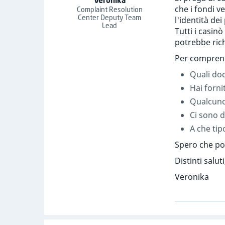
Veronika
che i fondi v
Complaint Resolution
Center Deputy Team
l'identità de
Lead
Tutti i casin
potrebbe rich
Per comprend
Quali doc
Hai forni
Qualcuno 
Ci sono d
A che tip
Spero che pot
Distinti saluti
Veronika