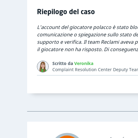
Riepilogo del caso
L'account del giocatore polacco è stato bloc
comunicazione o spiegazione sullo stato de
supporto e verifica. Il team Reclami aveva p
il giocatore non ha risposto. Di conseguenz
Scritto da
Veronika
Complaint Resolution Center Deputy Te