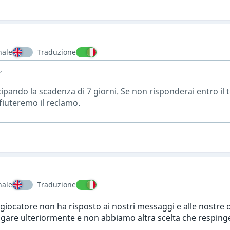
nale
Traduzione
,
ipando la scadenza di 7 giorni. Se non risponderai entro il t
ifiuteremo il reclamo.
nale
Traduzione
l giocatore non ha risposto ai nostri messaggi e alle nostr
agare ulteriormente e non abbiamo altra scelta che resping