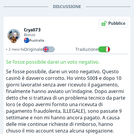
DISCUSSIONE
Pubblico
Cryall73
Bronzo
Australia
Originale
Traduzione
2 mesi fa
Se fosse possibile darei un voto negativo.
Se fosse possibile, darei un voto negativo. Questo
casinò è davvero corrotto. Ho vinto 500$ e dopo 10
giorni lavorativi senza aver ricevuto il pagamento,
finalmente hanno avviato un'indagine. Dopo avermi
detto che si trattava di un problema tecnico da parte
loro (e dopo avermi fornito una ricevuta di
pagamento fraudolenta, ILLEGALE), sono passate 9
settimane e non mi hanno ancora pagato. A causa
delle mie continue richieste di rimborso, hanno
chiuso il mio account senza alcuna spiegazione.