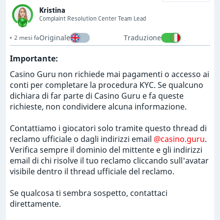
Kristina
Complaint Resolution Center Team Lead
Originale
Traduzione
2 mesi fa
Importante:
Casino Guru non richiede mai pagamenti o accesso ai
conti per completare la procedura KYC. Se qualcuno
dichiara di far parte di Casino Guru e fa queste
richieste, non condividere alcuna informazione.
Contattiamo i giocatori solo tramite questo thread di
reclamo ufficiale o dagli indirizzi email
@casino.guru
.
Verifica sempre il dominio del mittente e gli indirizzi
email di chi risolve il tuo reclamo cliccando sull'avatar
visibile dentro il thread ufficiale del reclamo.
Se qualcosa ti sembra sospetto, contattaci
direttamente.