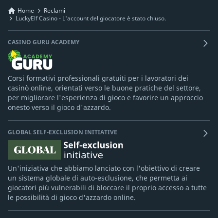
Home
Reclami
LuckyElf Casino - L'account del giocatore è stato chiuso.
CASINO GURU ACADEMY
Corsi formativi professionali gratuiti per i lavoratori dei
casinò online, orientati verso le buone pratiche del settore,
per migliorare l'esperienza di gioco e favorire un approccio
onesto verso il gioco d'azzardo.
GLOBAL SELF-EXCLUSION INITIATIVE
Un'iniziativa che abbiamo lanciato con l'obiettivo di creare
un sistema globale di auto-esclusione, che permetta ai
giocatori più vulnerabili di bloccare il proprio accesso a tutte
le possibilità di gioco d'azzardo online.