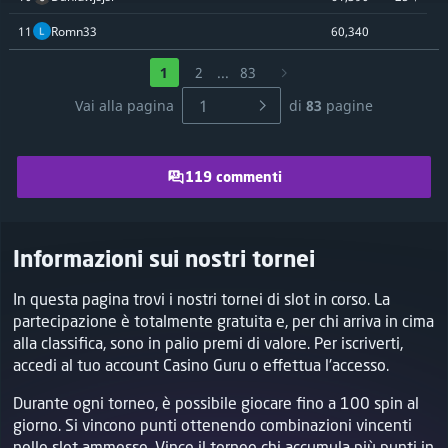
11
Romn33
60,340
12
lkllll
59,635
1
2
...
83
13
Jamey1993
59,240
Vai alla pagina
di
83
pagine
14
Cataleya2026
57,985
15
Emi97
57,650
119 commenti
16
Szymidzimi
57,510
17
JukkaF
57,245
Informazioni sui nostri tornei
18
Sambi
55,945
In questa pagina trovi i nostri tornei di slot in corso. La
19
Ciurancinggg
55,935
partecipazione è totalmente gratuita e, per chi arriva in cima
alla classifica, sono in palio premi di valore. Per iscriverti,
20
Zorro5603
55,535
accedi al tuo account Casino Guru o effettua l'accesso.
21
Becquer9
54,580
Durante ogni torneo, è possibile giocare fino a 100 spin al
22
Disconnect
54,430
giorno. Si vincono punti ottenendo combinazioni vincenti
nelle slot ammesse. Vince il torneo chi accumula più punti in