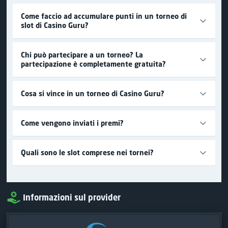
36
Aldo22
48,835
Come faccio ad accumulare punti in un torneo di
37
Marsci21
48,800
slot di Casino Guru?
38
Muerte270723
48,700
Chi può partecipare a un torneo? La
39
Klebson
48,605
partecipazione è completamente gratuita?
40
Ljjh
48,395
Cosa si vince in un torneo di Casino Guru?
41
roshanshahi
48,220
42
Mikimiki83
47,955
Come vengono inviati i premi?
43
Nana77
47,940
44
rauschyannik
47,645
Quali sono le slot comprese nei tornei?
45
egesualdo001
47,555
46
Salva321
47,550
Informazioni sul provider
47
ShibaNunu
47,395
48
Papichulo19
47,215