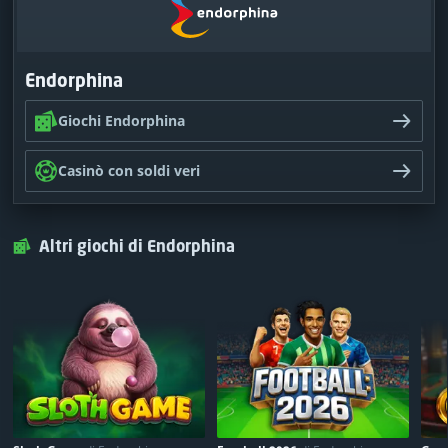
49
Rojakkkbanturannn
46,805
50
Fabberrrr
46,735
Endorphina
51
0781400460
46,730
Giochi Endorphina
52
Bolololo
46,670
53
seikun
46,585
Casinò con soldi veri
54
eppeezze
46,505
55
hodurdusan
46,390
Altri giochi di Endorphina
56
Elik590
46,240
57
ChrissyLeo7
46,050
58
Albapaula
45,950
59
Erailxffy
45,670
60
6tenmaoji
45,630
61
pstiinazzz
45,610