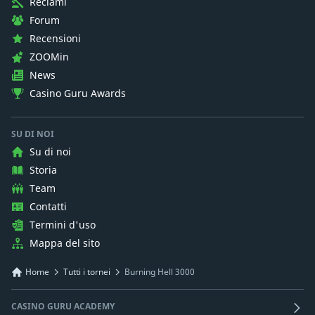
Reclami
87
solle.cfg
44,040
Forum
88
ELDANY77
43,990
Recensioni
89
Mirin79
43,875
ZOOMin
News
90
Guille123
43,830
Casino Guru Awards
91
Sandrux
43,805
92
Polnito
43,800
SU DI NOI
93
Bobodedovo
43,720
Su di noi
Storia
94
GAST1234
43,705
Team
95
Miskaan00
43,610
Contatti
96
miray86
43,575
Termini d'uso
Mappa del sito
97
SherwinD
43,430
Home
Tutti i tornei
Burning Hell 3000
98
Yiyulew22
43,330
99
Chupontila
43,245
CASINO GURU ACADEMY