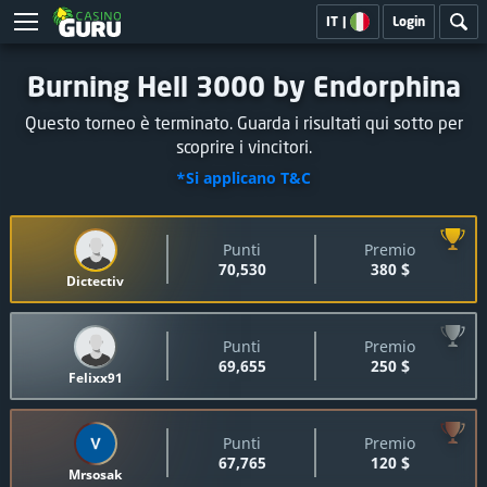
IT
|
Login
Burning Hell 3000 by
Endorphina
Questo torneo è terminato. Guarda i risultati qui sotto per
scoprire i vincitori.
*Si applicano T&C
Punti
Premio
70,530
380 $
Dictectiv
Punti
Premio
69,655
250 $
Felixx91
Punti
Premio
67,765
120 $
Mrsosak