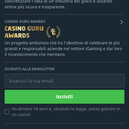
concretizzare l'idea di un'industria del gioco d'azzardo
online più sicura e trasparente.
CASINO GURU AWARDS
Un progetto ambizioso che ha l'obiettivo di celebrare le più
grandi e responsabili aziende nel settore iGaming e dar loro
il riconoscimento che meritano.
ISCRIVITI ALLA NEWSLETTER
Inserisci la tua email
Iscriviti
Ho almeno 18 anni e, secondo la legge, posso giocare in
un casinò