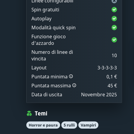
Linee configurabili
Spin gratuiti
Autoplay
Modalità quick spin
Funzione gioco
d'azzardo
Numero di linee di
10
vincita
Layout
3-3-3-3-3
Puntata minima
0,1 €
Puntata massima
45 €
Data di uscita
Novembre 2025
Temi
Horror e paura
5 rulli
Vampiri