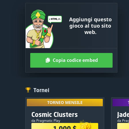
Aggiungi questo
gioco al tuo sito
web.
Copia codice embed
Tornei
TORNEO MENSILE
TORNEO MENSILE
PREMI
Cosmic Clusters
Jad
23
:
20
:
18
02
1.000 $
da Pragmatic Play
da Pra
1.000 $
380 $
1
50 $