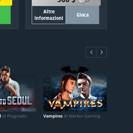
2
150 $
2
30 $
Altre
a
Gioca
3
50 $
3
20 $
informazioni
info
30 $
4
ALTRE INFORMAZIONI
20 $
5
tuiti:
500
Totale spin gratuiti:
250
di
Gioca
Chiudi
atori:
Pragmatic Play
Creatori:
Pragm
zione:
Condividi e Gioca
Partecipazione:
GRAT
ul
di Pragmatic
Vampires
di Merkur Gaming
100 Zomb
Endorphi