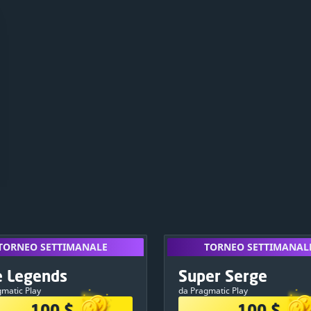
TORNEO SETTIMANALE
TORNEO SETTIMANAL
TORNEO SETTIMANALE
TORNEO SETTIMANAL
PREMI
PREMI
e Legends
Super Serge
:
20
:
18
05
:
20
:
18
100 $
100 $
gmatic Play
da Pragmatic Play
100 $
100 $
1
50 $