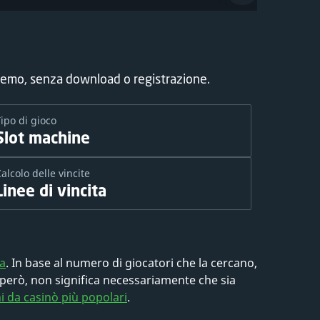
à demo, senza download o registrazione.
ipo di gioco
Slot machine
alcolo delle vincite
Linee di vincita
a
. In base al numero di giocatori che la cercano,
però, non significa necessariamente che sia
i da casinò più popolari
.