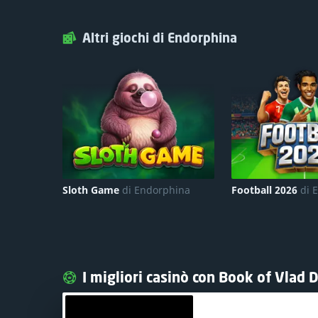
Altri giochi di Endorphina
Sloth Game
di Endorphina
Football 2026
di 
I migliori casinò con Book of Vlad 