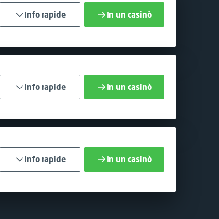
Info rapide
In un casinò
Info rapide
In un casinò
Info rapide
In un casinò