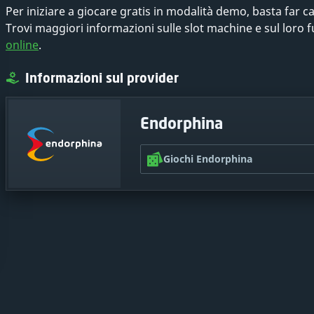
Per iniziare a giocare gratis in modalità demo, basta far ca
Trovi maggiori informazioni sulle slot machine e sul loro
online
.
Informazioni sul provider
Endorphina
Giochi Endorphina