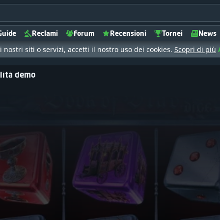
Guide
Reclami
Forum
Recensioni
Tornei
News
 nostri siti o servizi, accetti il nostro uso dei cookies.
Scopri di più
alità demo