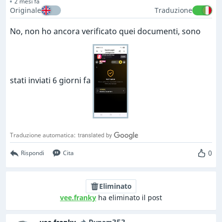
2 mesi fa
Originale
Traduzione
No, non ho ancora verificato quei documenti, sono
stati inviati 6 giorni fa
Traduzione automatica:
0
Rispondi
Cita
Eliminato
vee.franky
ha eliminato il post