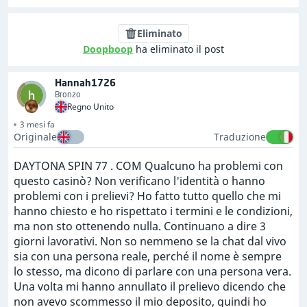
Eliminato
Doopboop
ha eliminato il post
Hannah1726
Bronzo
Regno Unito
3 mesi fa
Originale
Traduzione
DAYTONA SPIN 77 . COM Qualcuno ha problemi con
questo casinò? Non verificano l'identità o hanno
problemi con i prelievi? Ho fatto tutto quello che mi
hanno chiesto e ho rispettato i termini e le condizioni,
ma non sto ottenendo nulla. Continuano a dire 3
giorni lavorativi. Non so nemmeno se la chat dal vivo
sia con una persona reale, perché il nome è sempre
lo stesso, ma dicono di parlare con una persona vera.
Una volta mi hanno annullato il prelievo dicendo che
non avevo scommesso il mio deposito, quindi ho