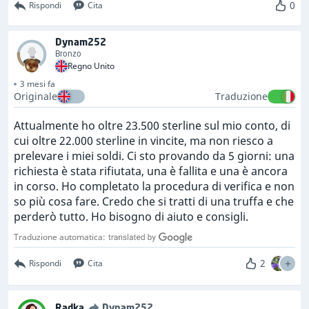
0
Rispondi
Cita
Dynam252
Bronzo
Regno Unito
3 mesi fa
Originale
Traduzione
Attualmente ho oltre 23.500 sterline sul mio conto, di
cui oltre 22.000 sterline in vincite, ma non riesco a
prelevare i miei soldi. Ci sto provando da 5 giorni: una
richiesta è stata rifiutata, una è fallita e una è ancora
in corso. Ho completato la procedura di verifica e non
so più cosa fare. Credo che si tratti di una truffa e che
perderò tutto. Ho bisogno di aiuto e consigli.
Traduzione automatica:
2
Rispondi
Cita
Radka
Dynam252