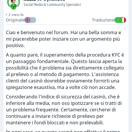
Social Media & Community Specialist
2 mesi fa
Originale
Traduzione
Ciao e benvenuto nel forum. Hai una bella somma e
mi piacerebbe poter iniziare con un argomento più
positivo.
A quanto pare, il superamento della procedura KYC è
un passaggio fondamentale. Questo lascia aperta la
possibilità che il problema sia direttamente collegato
al prelievo o al metodo di pagamento. L'assistenza
clienti del casinò dovrebbe ovviamente fornirti una
spiegazione esaustiva, ma a volte ciò non accade.
Considerando l'indice di sicurezza del casinò, che è
inferiore alla media, non oso ipotizzare se si tratti di
un problema frequente. Certamente, cercherei di
continuare a inviare richieste di prelievo per
mantenere i fondi bloccati e non prelevabili.