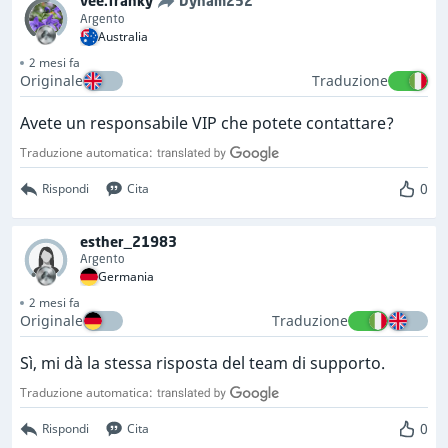
vee.franky
Dynam252
Argento
Australia
2 mesi fa
Originale
Traduzione
Avete un responsabile VIP che potete contattare?
Traduzione automatica:
0
Rispondi
Cita
esther_21983
Argento
Germania
2 mesi fa
Originale
Traduzione
Sì, mi dà la stessa risposta del team di supporto.
Traduzione automatica:
0
Rispondi
Cita