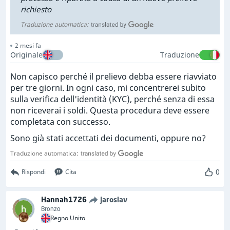
richiesto
Traduzione automatica:
2 mesi fa
Originale
Traduzione
Non capisco perché il prelievo debba essere riavviato
per tre giorni. In ogni caso, mi concentrerei subito
sulla verifica dell'identità (KYC), perché senza di essa
non riceverai i soldi. Questa procedura deve essere
completata con successo.
Sono già stati accettati dei documenti, oppure no?
Traduzione automatica:
0
Rispondi
Cita
Hannah1726
Jaroslav
Bronzo
Regno Unito