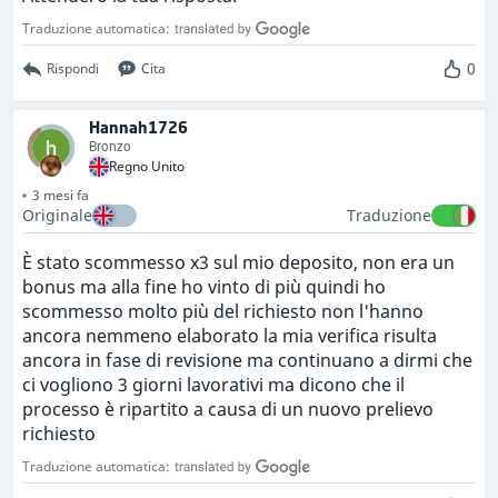
Traduzione automatica:
0
Rispondi
Cita
Hannah1726
Bronzo
Regno Unito
3 mesi fa
Originale
Traduzione
È stato scommesso x3 sul mio deposito, non era un
bonus ma alla fine ho vinto di più quindi ho
scommesso molto più del richiesto non l'hanno
ancora nemmeno elaborato la mia verifica risulta
ancora in fase di revisione ma continuano a dirmi che
ci vogliono 3 giorni lavorativi ma dicono che il
processo è ripartito a causa di un nuovo prelievo
richiesto
Traduzione automatica: