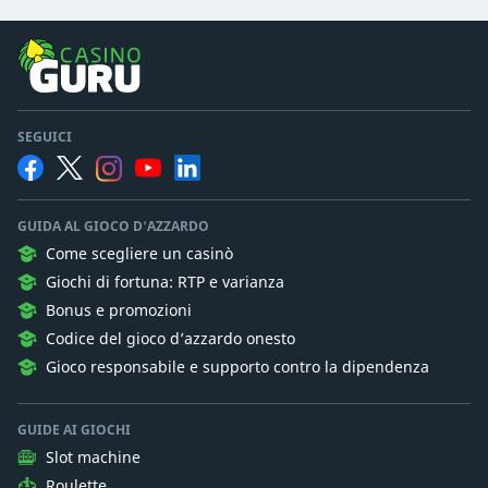
SEGUICI
GUIDA AL GIOCO D'AZZARDO
Come scegliere un casinò
Giochi di fortuna: RTP e varianza
Bonus e promozioni
Codice del gioco d’azzardo onesto
Gioco responsabile e supporto contro la dipendenza
GUIDE AI GIOCHI
Slot machine
Roulette