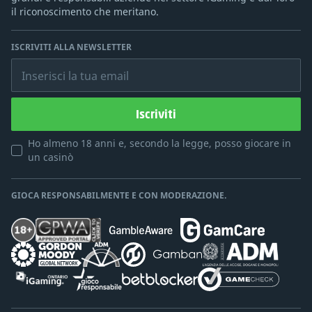
il riconoscimento che meritano.
ISCRIVITI ALLA NEWSLETTER
Inserisci la tua email
Iscriviti
Ho almeno 18 anni e, secondo la legge, posso giocare in
un casinò
GIOCA RESPONSABILMENTE E CON MODERAZIONE.