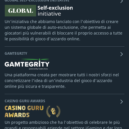
GLOBAL SELF-EXCLUSION INITIATIVE
Un'iniziativa che abbiamo lanciato con l'obiettivo di creare
un sistema globale di auto-esclusione, che permetta ai
giocatori più vulnerabili di bloccare il proprio accesso a tutte
le possibilità di gioco d'azzardo online.
GAMTEGRITY
Una piattaforma creata per mostrare tutti i nostri sforzi nel
concretizzare l'idea di un'industria del gioco d'azzardo
online più sicura e trasparente.
CASINO GURU AWARDS
Un progetto ambizioso che ha l'obiettivo di celebrare le più
grandi e responsabili aziende nel settore iGaming e dar loro