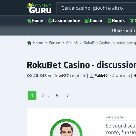
Home
Casinò online
Giochi
Bonus
Utilizzando i
Home
Forum
Casinò
RokuBet Casino - discussione 
RokuBet Casino
- discussio
40.343
visite
87
risposte
|
4 anni fa
|
Pabli40
1
2
...
5
4 anni fa
Se vuoi discu
conto, funzio