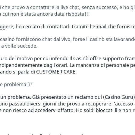
 che provo a contattare la live chat, senza successo, e ho gi
 cui non è stata ancora data risposta!!!
gere, ho cercato di contattarli tramite l'e-mail che fornis
i casinò forniscono chat dal vivo, forse il casinò sta lavoran
 a volte succede.
ro del motivo per cui intendi. Il Casinò offre supporto trami
indipendentemente dagli orari. La mancanza di personale pe
quando si parla di CUSTOMER CARE.
e problema lì?
 un problema. Già presentato un reclamo qui (Casino Guru) 
ono passati diversi giorni che provo a recuperare l'access
 non riesco ad accedervi affatto. Ho soldi bloccati lì e non 