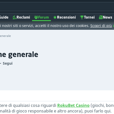
Guide
Reclami
Forum
Recensioni
Tornei
News
 nostri siti o servizi, accetti il nostro uso dei cookies.
Scopri di più
generale
ne generale
Segui
tere di qualsiasi cosa riguardi
RokuBet Casino
(giochi, bon
nalità di gioco responsabile e altro ancora), puoi farlo qui.