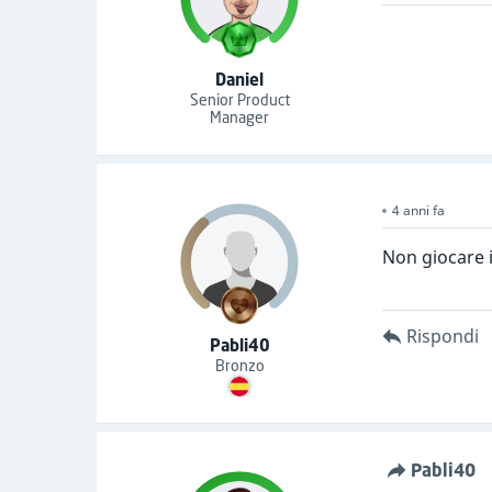
Daniel
Senior Product
Manager
4 anni fa
Non giocare 
Rispondi
Pabli40
Bronzo
Pabli40