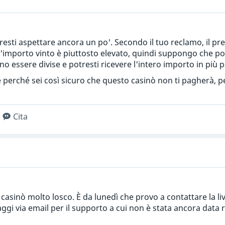
resti aspettare ancora un po'. Secondo il tuo reclamo, il prel
l'importo vinto è piuttosto elevato, quindi suppongo che pos
no essere divise e potresti ricevere l'intero importo in più
perché sei così sicuro che questo casinò non ti pagherà, p
Cita
casinò molto losco. È da lunedì che provo a contattare la liv
ggi via email per il supporto a cui non è stata ancora data r