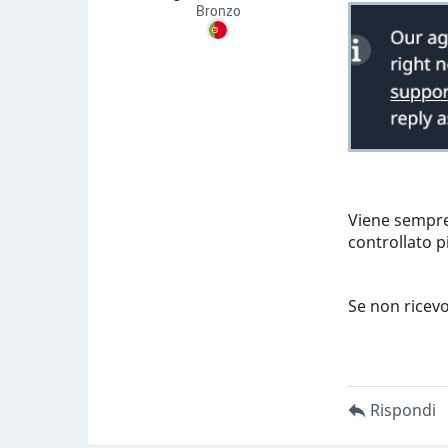
Bronzo
Viene sempre
controllato p
Se non ricevo
Rispondi