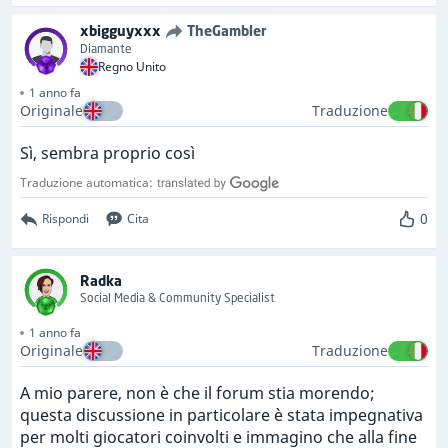
xbigguyxxx
TheGambler
Diamante
Regno Unito
1 anno fa
Originale
Traduzione
Sì, sembra proprio così
Traduzione automatica:
0
Rispondi
Cita
Radka
Social Media & Community Specialist
1 anno fa
Originale
Traduzione
A mio parere, non è che il forum stia morendo;
questa discussione in particolare è stata impegnativa
per molti giocatori coinvolti e immagino che alla fine