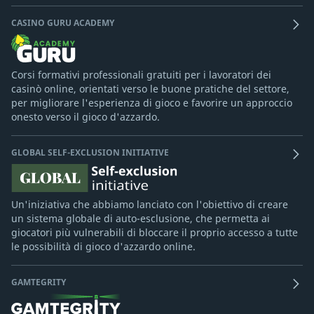
CASINO GURU ACADEMY
Corsi formativi professionali gratuiti per i lavoratori dei
casinò online, orientati verso le buone pratiche del settore,
per migliorare l'esperienza di gioco e favorire un approccio
onesto verso il gioco d'azzardo.
GLOBAL SELF-EXCLUSION INITIATIVE
Un'iniziativa che abbiamo lanciato con l'obiettivo di creare
un sistema globale di auto-esclusione, che permetta ai
giocatori più vulnerabili di bloccare il proprio accesso a tutte
le possibilità di gioco d'azzardo online.
GAMTEGRITY