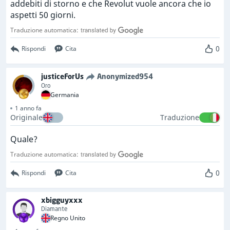
addebiti di storno e che Revolut vuole ancora che io
aspetti 50 giorni.
Traduzione automatica:
0
Rispondi
Cita
justiceForUs
Anonymized954
Oro
Germania
1 anno fa
Originale
Traduzione
Quale?
Traduzione automatica:
0
Rispondi
Cita
xbigguyxxx
Diamante
Regno Unito