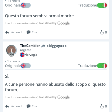
1 anno fa
Originale
Traduzione
Questo forum sembra ormai morire
Traduzione automatica:
0
Rispondi
Cita
TheGambler
xbigguyxxx
Argento
Norvegia
1 anno fa
Originale
Traduzione
Sì.
Alcune persone hanno abusato dello scopo di questo
forum.
Traduzione automatica:
0
Rispondi
Cita