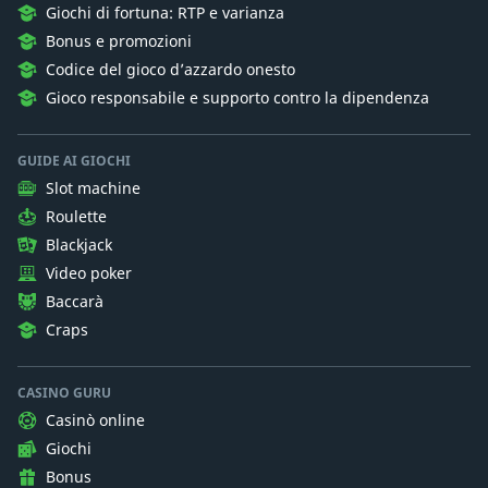
Giochi di fortuna: RTP e varianza
Bonus e promozioni
Codice del gioco d’azzardo onesto
Gioco responsabile e supporto contro la dipendenza
GUIDE AI GIOCHI
Slot machine
Roulette
Blackjack
Video poker
Baccarà
Craps
CASINO GURU
Casinò online
Giochi
Bonus