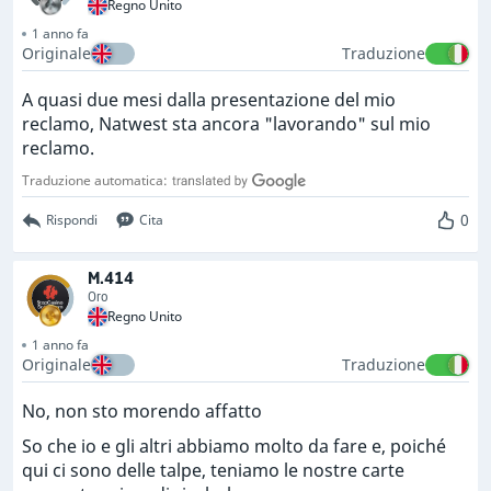
Regno Unito
1 anno fa
Originale
Traduzione
A quasi due mesi dalla presentazione del mio
reclamo, Natwest sta ancora "lavorando" sul mio
reclamo.
Traduzione automatica:
0
Rispondi
Cita
M.414
Oro
Regno Unito
1 anno fa
Originale
Traduzione
No, non sto morendo affatto
So che io e gli altri abbiamo molto da fare e, poiché
qui ci sono delle talpe, teniamo le nostre carte