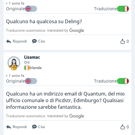
1 anno fa
Originale
Traduzione
Qualcuno ha qualcosa su Deling?
Traduzione automatica:
0
Rispondi
Cita
Lisamac
Oro
Irlanda
1 anno fa
Originale
Traduzione
Qualcuno ha un indirizzo email di Quantum, del mio
ufficio comunale o di Picdstr, Edimburgo? Qualsiasi
informazione sarebbe fantastica.
Traduzione automatica:
0
Rispondi
Cita