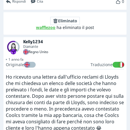
0
Rispondi
Cita
Eliminato
wafflezoo
ha eliminato il post
Kelly1234
Diamante
Regno Unito
1 anno fa
Originale
Traduzione
Ho ricevuto una lettera dall'ufficio reclami di Lloyds
che mi chiedeva un elenco delle società che hanno
prelevato i fondi, le date e gli importi che volevo
contestare. Dopo aver visto persone postare qui sulla
chiusura dei conti da parte di Lloyds, sono indeciso se
procedere o meno. In precedenza avevo contestato
Coolcs tramite la mia app bancaria, cosa che Coolcs
mi aveva consigliato di fare perché non sono loro
cliente e loro l'hanno appena contestato 😂