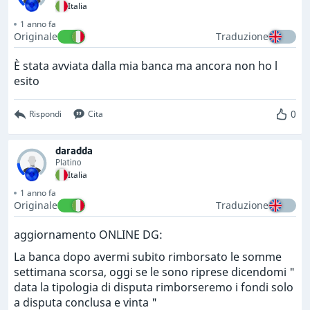
Italia
1 anno fa
Originale
Traduzione
È stata avviata dalla mia banca ma ancora non ho l
esito
0
Rispondi
Cita
daradda
Platino
Italia
1 anno fa
Originale
Traduzione
aggiornamento ONLINE DG:
La banca dopo avermi subito rimborsato le somme
settimana scorsa, oggi se le sono riprese dicendomi "
data la tipologia di disputa rimborseremo i fondi solo
a disputa conclusa e vinta "