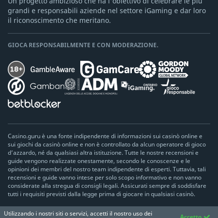
Un progetto ambizioso che ha l'obiettivo di celebrare le più
grandi e responsabili aziende nel settore iGaming e dar loro
il riconoscimento che meritano.
GIOCA RESPONSABILMENTE E CON MODERAZIONE.
Casino.guru è una fonte indipendente di informazioni sui casinò online e
sui giochi da casinò online e non è controllato da alcun operatore di gioco
d’azzardo, né da qualsiasi altra istituzione. Tutte le nostre recensioni e
guide vengono realizzate onestamente, secondo le conoscenze e le
opinioni dei membri del nostro team indipendente di esperti. Tuttavia, tali
recensioni e guide vanno intese per solo scopo informativo e non vanno
considerate alla stregua di consigli legali. Assicurati sempre di soddisfare
tutti i requisiti previsti dalla legge prima di giocare in qualsiasi casinò.
CASINO GURU IN ALTRE LINGUE
Utilizzando i nostri siti o servizi, accetti il nostro uso dei
Accetto