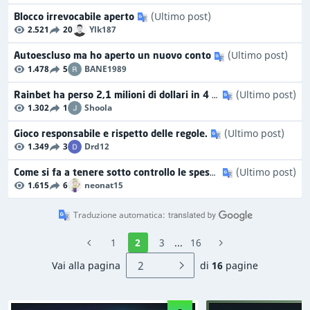
Blocco irrevocabile aperto
(Ultimo post)
2.521
20
Ylk187
Autoescluso ma ho aperto un nuovo conto
(Ultimo post)
1.478
5
BANE1989
Rainbet ha perso 2,1 milioni di dollari in 4 ore.
(Ultimo post)
1.302
1
Shoola
Gioco responsabile e rispetto delle regole.
(Ultimo post)
1.349
3
Drd12
Come si fa a tenere sotto controllo le spese quando si gioca nei casinò online?
(Ultimo post)
1.615
6
neonat15
Traduzione automatica:
1
2
3
...
16
Vai alla pagina
di
16
pagine