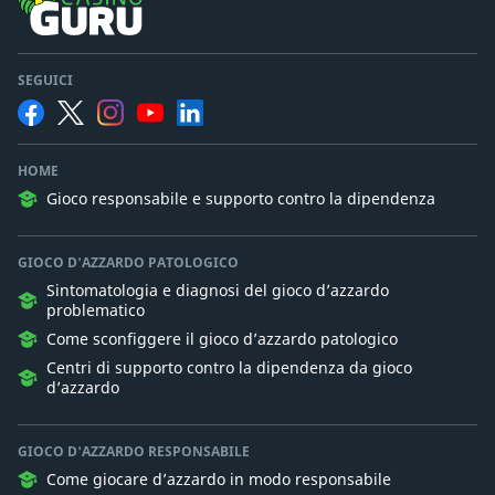
SEGUICI
HOME
Gioco responsabile e supporto contro la dipendenza
GIOCO D'AZZARDO PATOLOGICO
Sintomatologia e diagnosi del gioco d’azzardo
problematico
Come sconfiggere il gioco d’azzardo patologico
Centri di supporto contro la dipendenza da gioco
d’azzardo
GIOCO D'AZZARDO RESPONSABILE
Come giocare d’azzardo in modo responsabile