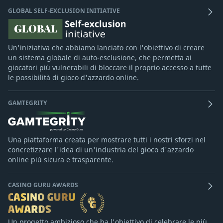
GLOBAL SELF-EXCLUSION INITIATIVE
Un'iniziativa che abbiamo lanciato con l'obiettivo di creare
un sistema globale di auto-esclusione, che permetta ai
giocatori più vulnerabili di bloccare il proprio accesso a tutte
le possibilità di gioco d'azzardo online.
GAMTEGRITY
Una piattaforma creata per mostrare tutti i nostri sforzi nel
concretizzare l'idea di un'industria del gioco d'azzardo
online più sicura e trasparente.
CASINO GURU AWARDS
Un progetto ambizioso che ha l'obiettivo di celebrare le più