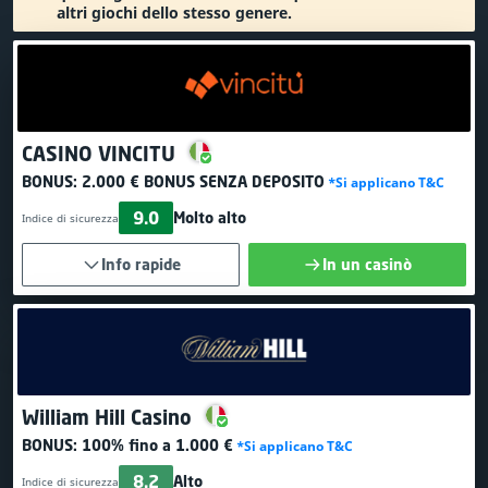
altri giochi dello stesso genere.
CASINO VINCITU
BONUS:
2.000 € BONUS SENZA DEPOSITO
*Si applicano T&C
9.0
Molto alto
Indice di sicurezza
Info rapide
In un casinò
William Hill Casino
BONUS:
100% fino a 1.000 €
*Si applicano T&C
8.2
Alto
Indice di sicurezza