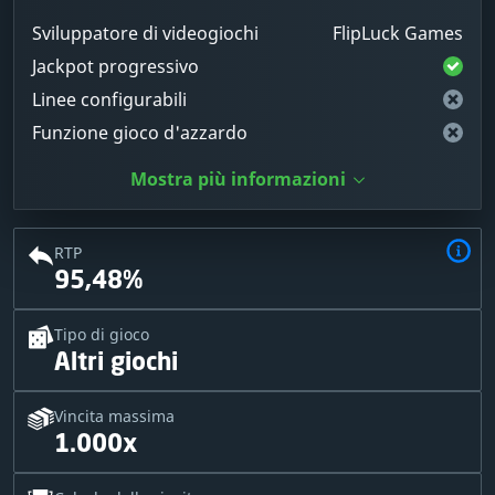
Sviluppatore di videogiochi
FlipLuck Games
Jackpot progressivo
Linee configurabili
Funzione gioco d'azzardo
Mostra più informazioni
RTP
95,48%
Tipo di gioco
Altri giochi
Vincita massima
1.000x