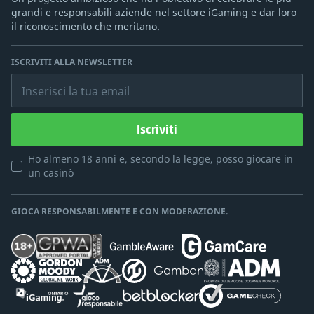
grandi e responsabili aziende nel settore iGaming e dar loro
il riconoscimento che meritano.
ISCRIVITI ALLA NEWSLETTER
Inserisci la tua email
Iscriviti
Ho almeno 18 anni e, secondo la legge, posso giocare in
un casinò
GIOCA RESPONSABILMENTE E CON MODERAZIONE.