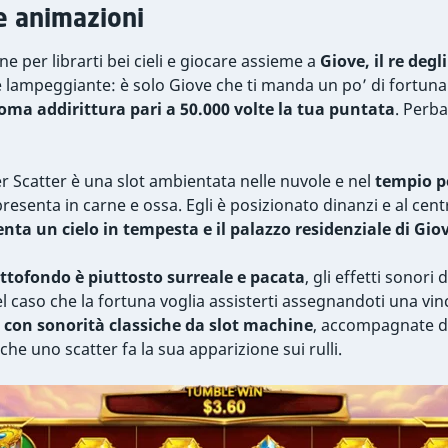
 e animazioni
e per librarti bei cieli e giocare assieme a
Giove, il re degli
 lampeggiante: è solo Giove che ti manda un po’ di fortuna a
oma addirittura pari a 50.000 volte la tua puntata
. Perb
 Scatter è una slot ambientata nelle nuvole e nel
tempio p
resenta in carne e ossa. Egli è posizionato dinanzi e al centr
nta un cielo in tempesta e il palazzo residenziale di Gio
ttofondo è piuttosto surreale e pacata
, gli effetti sonori
l caso che la fortuna voglia assisterti assegnandoti una vinc
 con sonorità classiche da slot machine
, accompagnate 
he uno scatter fa la sua apparizione sui rulli.