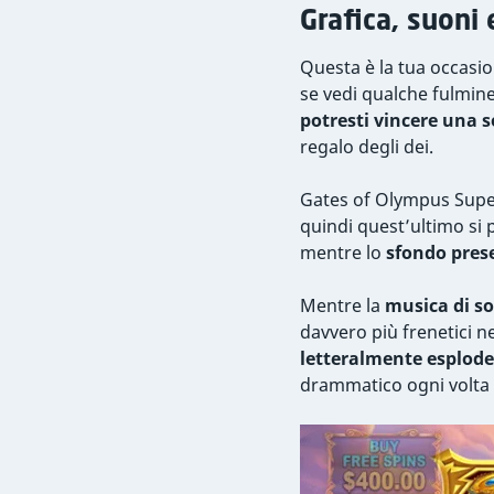
Grafica, suoni
Questa è la tua occasion
se vedi qualche fulmine
potresti vincere una s
regalo degli dei.
Gates of Olympus Super
quindi quest’ultimo si p
mentre lo
sfondo prese
Mentre la
musica di so
davvero più frenetici ne
letteralmente esplode
drammatico ogni volta c