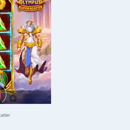
catter