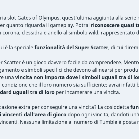
ria slot
Gates of Olympus
, quest’ultima aggiunta alla serie
per quanto riguarda il gameplay. Potrai
riconoscere quasi tu
i corona, clessidra e anello al simbolo wild, rappresentato d
ui è la speciale
funzionalità del Super Scatter
, di cui dire
 Scatter è un gioco davvero facile da comprendere. Mentr
agamento e simboli specifici che devono allinearsi per produr
ire una
vincita non importa dove i simboli uguali tra di lo
a condizione che il loro numero sia sufficiente; avrai infatti
dard uguali tra di loro
per incamerare una vincita.
occasione extra per conseguire una vincita? La cosiddetta
fun
 vincenti dall’area di gioco
dopo ogni vincita, dandoti un’u
incenti. Nessuna limitazione al numero di Tumble è posta n