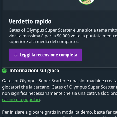
Verdetto rapido
Gates of Olympus Super Scatter è una slot a tema mito 
vincita massima è pari a 50.000 volte la puntata mentr
superiore alla media del comparto..
Leggi la recensione completa
Informazioni sul gioco
Gates of Olympus Super Scatter è una slot machine creat
giocatori che la cercano, Gates of Olympus Super Scatter 
non significa necessariamente che sia una cattiva slot: pro
casinò più popolari
.
Per iniziare a giocare gratis in modalità demo, basta far ca