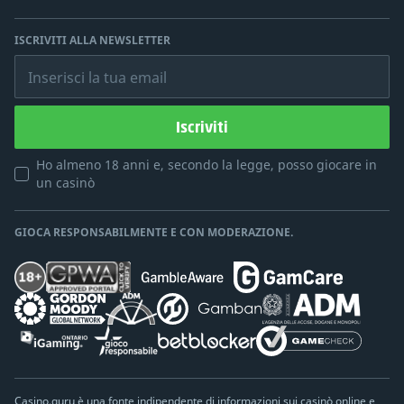
ISCRIVITI ALLA NEWSLETTER
Inserisci la tua email
Iscriviti
Ho almeno 18 anni e, secondo la legge, posso giocare in
un casinò
GIOCA RESPONSABILMENTE E CON MODERAZIONE.
Casino.guru è una fonte indipendente di informazioni sui casinò online e