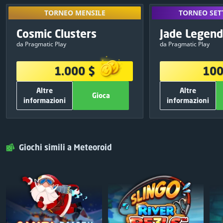
TORNEO MENSILE
TORNEO SET
TORNEO MENSILE
TORNEO SET
PREMI
PRE
Cosmic Clusters
Jade Legend
21
:
02
:
10
00
:
02
:
10
1.000 $
100
da Pragmatic Play
da Pragmatic Play
380 $
1
50 $
250 $
2
30 $
1.000 $
100
120 $
3
20 $
Altre
Altre
75 $
4
ALTRE INFORMAZIONI
Gioca
ALTRE INFO
informazioni
informazioni
50 $
5
750
Totale spin gratuiti:
250
Tot
Gioca
Chiudi
Gioca
25 $
6
Pragmatic Play
Creatori:
Pragmatic Play
25 $
7
GRATIS
Partecipazione:
GRATIS
25 $
8
Giochi simili a Meteoroid
25 $
9
25 $
10