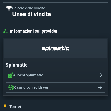
Calcolo delle vincite
Linee di vincita
Informazioni sul provider
Spinmatic
Giochi Spinmatic
Casinò con soldi veri
Tornei