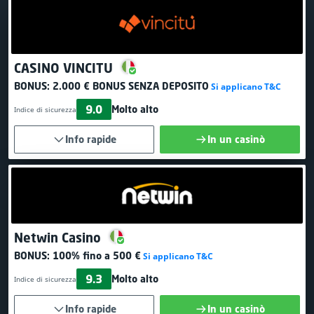
CASINO VINCITU
BONUS:
2.000 € BONUS SENZA DEPOSITO
Si applicano T&C
9.0
Molto alto
Indice di sicurezza
Info rapide
In un casinò
Netwin Casino
BONUS:
100% fino a 500 €
Si applicano T&C
9.3
Molto alto
Indice di sicurezza
Info rapide
In un casinò