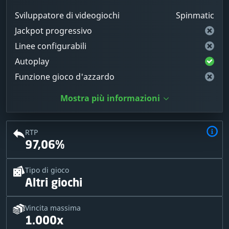
Sviluppatore di videogiochi
Spinmatic
Jackpot progressivo
Linee configurabili
Autoplay
Funzione gioco d'azzardo
Mostra più informazioni
RTP
97,06%
Tipo di gioco
Altri giochi
Vincita massima
1.000x