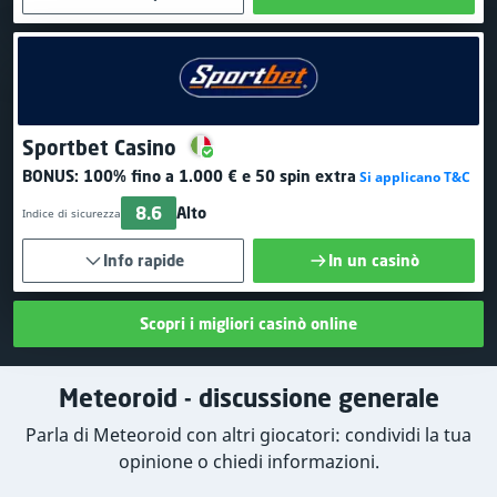
Sportbet Casino
BONUS:
100% fino a 1.000 €
e 50 spin extra
Si applicano T&C
8.6
Alto
Indice di sicurezza
Info rapide
In un casinò
Scopri i migliori casinò online
Meteoroid - discussione generale
Parla di Meteoroid con altri giocatori: condividi la tua
opinione o chiedi informazioni.