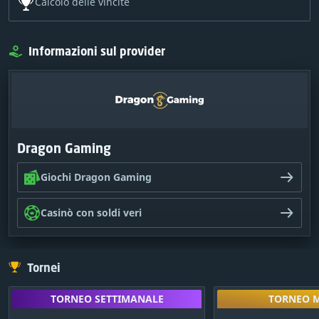
Calcolo delle vincite
Informazioni sul provider
Dragon Gaming
Giochi Dragon Gaming
Casinò con soldi veri
Tornei
TORNEO SETTIMANALE
TORNEO M
TORNEO SETTIMANALE
TORNEO M
PREMI
PRE