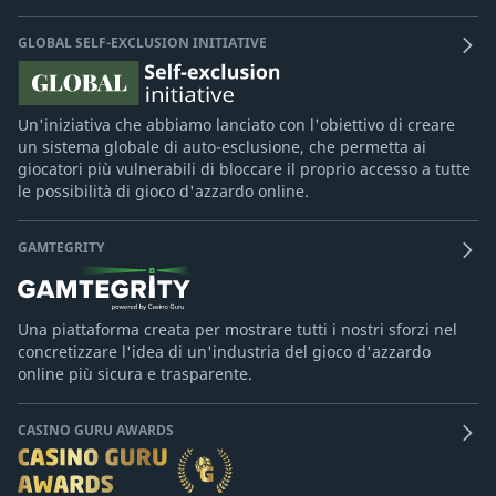
GLOBAL SELF-EXCLUSION INITIATIVE
Un'iniziativa che abbiamo lanciato con l'obiettivo di creare
un sistema globale di auto-esclusione, che permetta ai
giocatori più vulnerabili di bloccare il proprio accesso a tutte
le possibilità di gioco d'azzardo online.
GAMTEGRITY
Una piattaforma creata per mostrare tutti i nostri sforzi nel
concretizzare l'idea di un'industria del gioco d'azzardo
online più sicura e trasparente.
CASINO GURU AWARDS