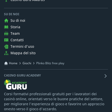
SU DI NOI
Su di noi
Storia
Team
Contatti
Termini d'uso
Mappa del sito
Home
Giochi
Plinko Blitz free play
CASINO GURU ACADEMY
Corsi formativi professionali gratuiti per i lavoratori dei
casinò online, orientati verso le buone pratiche del settore,
per migliorare l'esperienza di gioco e favorire un approccio
onesto verso il gioco d'azzardo.