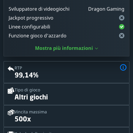
Sviluppatore di videogiochi
Dragon Gaming
Jackpot progressivo
Linee configurabili
Funzione gioco d'azzardo
Mostra più informazioni
RTP
99,14%
Tipo di gioco
Altri giochi
Vincita massima
500x