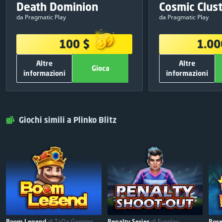
Death Dominion
Cosmic Clus
00
:
05
:
00
25
:
05
:
00
100 $
1.00
da Pragmatic Play
da Pragmatic Play
50 $
1
380 $
30 $
2
250 $
100 $
1.00
20 $
3
120 $
Altre
Altre
75 $
ALTRE INFORMAZIONI
Gioca
ALTRE INFO
informazioni
informazioni
50 $
250
Totale spin gratuiti:
750
Tot
Gioca
Chiudi
Gioca
25 $
Pragmatic Play
Creatori:
Pragmatic Play
25 $
GRATIS
Partecipazione:
GRATIS
25 $
Giochi simili a Plinko Blitz
25 $
25 $
Boom Legend
di TaDa Gaming
Penalty Series
di Evoplay
Pose