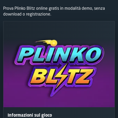
Prova Plinko Blitz online gratis in modalità demo, senza
download o registrazione.
Informazioni sul gioco