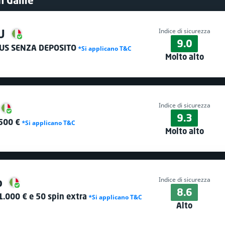
sh Game
TU
Indice di sicurezza
9.0
NUS SENZA DEPOSITO
*Si applicano T&C
Molto alto
Indice di sicurezza
9.3
500 €
*Si applicano T&C
Molto alto
o
Indice di sicurezza
8.6
1.000 €
e 50 spin extra
*Si applicano T&C
Alto