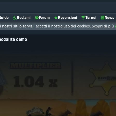
Guide
Reclami
Forum
Recensioni
Tornei
News
 nostri siti o servizi, accetti il nostro uso dei cookies.
Scopri di più
modalità demo