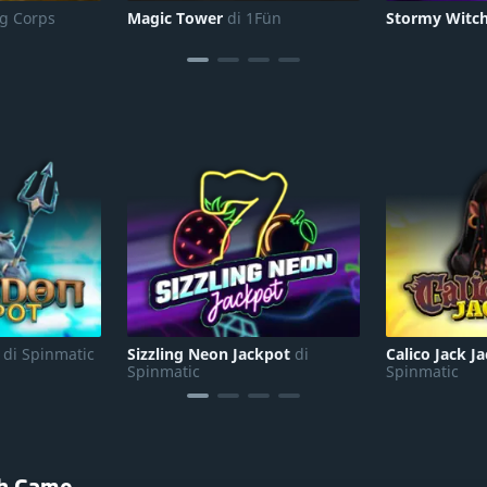
g Corps
Magic Tower
di 1Fün
Stormy Witc
t
di Spinmatic
Sizzling Neon Jackpot
di
Calico Jack J
Spinmatic
Spinmatic