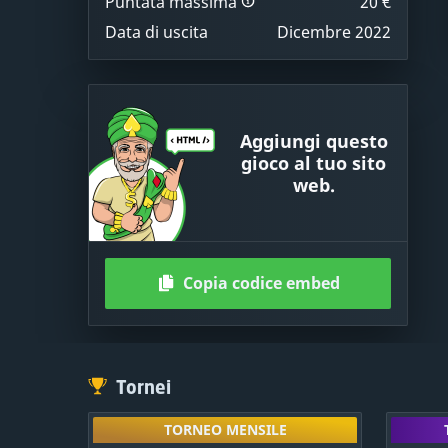
Puntata massima
20 €
Data di uscita
Dicembre 2022
Aggiungi questo
gioco al tuo sito
web.
Copia codice embed
Tornei
TORNEO MENSILE
TORNEO MENSILE