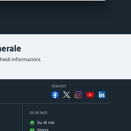
nerale
hiedi informazioni.
SEGUICI
SU DI NOI
Su di noi
Storia