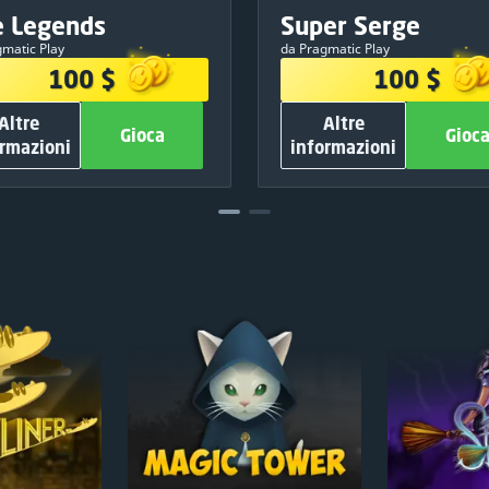
PREMI
PREMI
e Legends
Super Serge
:
22
:
37
05
:
22
:
37
100 $
100 $
gmatic Play
da Pragmatic Play
100 $
100 $
1
50 $
2
30 $
Altre
Altre
Gioca
Gioc
3
20 $
ormazioni
informazioni
ALTRE INFORMAZIONI
ALTRE INFORMAZIONI
Totale spin gratuiti:
250
Totale spin gra
Gioca
Chiudi
Gioca
Chiu
atic Play
Creatori:
Pragmatic Play
Cre
IS
Partecipazione:
GRATIS
Partecipa