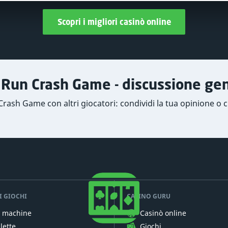
Scopri i migliori casinò online
Run Crash Game - discussione ge
Crash Game con altri giocatori: condividi la tua opinione o c
I GIOCHI
CASINO GURU
t machine
Casinò online
lette
Giochi