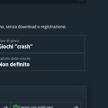
mo, senza download o registrazione.
ipo di gioco
Giochi "crash"
alcolo delle vincite
Non definito
Casinò con soldi veri