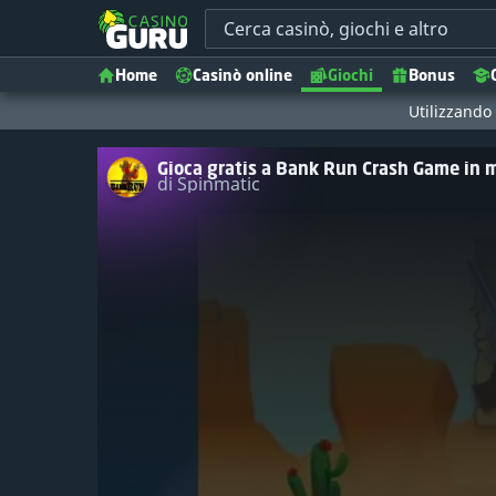
Home
Casinò online
Giochi
Bonus
Utilizzando i
Gioca gratis a Bank Run Crash Game in 
di Spinmatic