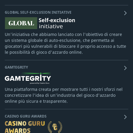
GLOBAL SELF-EXCLUSION INITIATIVE
Un'iniziativa che abbiamo lanciato con l'obiettivo di creare
un sistema globale di auto-esclusione, che permetta ai
giocatori più vulnerabili di bloccare il proprio accesso a tutte
le possibilità di gioco d'azzardo online.
GAMTEGRITY
Una piattaforma creata per mostrare tutti i nostri sforzi nel
concretizzare l'idea di un'industria del gioco d'azzardo
online più sicura e trasparente.
CASINO GURU AWARDS