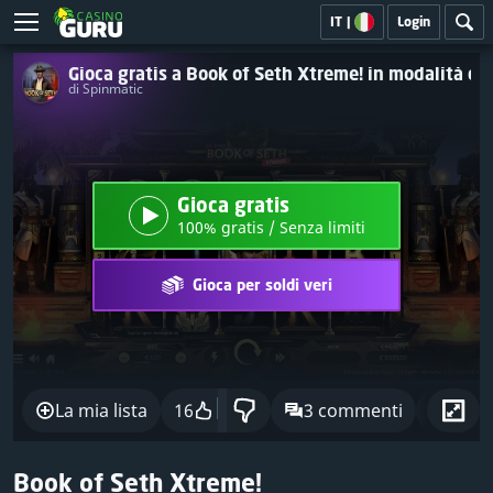
IT
|
Login
Gioca gratis a Book of Seth Xtreme! in modalità d
di Spinmatic
Gioca gratis
100% gratis / Senza limiti
Gioca per soldi veri
La mia lista
16
3 commenti
Cond
Book of Seth Xtreme!