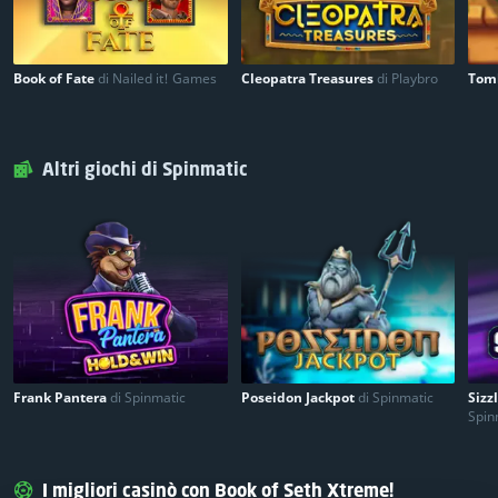
Book of Fate
di Nailed it! Games
Cleopatra Treasures
di Playbro
Tom
Altri giochi di Spinmatic
Frank Pantera
di Spinmatic
Poseidon Jackpot
di Spinmatic
Sizz
Spin
I migliori casinò con Book of Seth Xtreme!