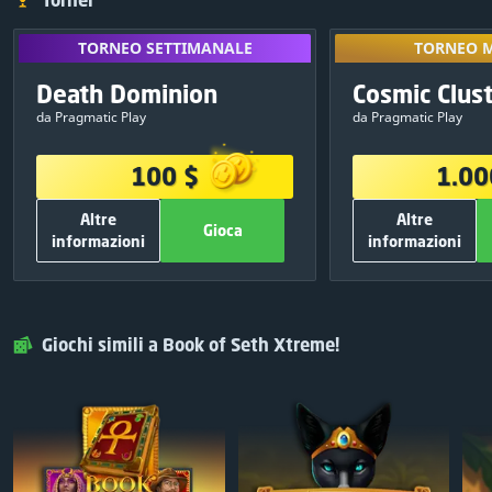
Tornei
TORNEO SETTIMANALE
TORNEO M
TORNEO SETTIMANALE
TORNEO M
PREMI
PRE
Death Dominion
Cosmic Clus
00
:
15
:
14
25
:
15
:
14
100 $
1.00
da Pragmatic Play
da Pragmatic Play
50 $
1
380 $
30 $
2
250 $
100 $
1.00
20 $
3
120 $
Altre
Altre
75 $
ALTRE INFORMAZIONI
Gioca
ALTRE INFO
informazioni
informazioni
50 $
250
Totale spin gratuiti:
750
Tot
Gioca
Chiudi
Gioca
25 $
Pragmatic Play
Creatori:
Pragmatic Play
25 $
GRATIS
Partecipazione:
GRATIS
25 $
Giochi simili a Book of Seth Xtreme!
25 $
25 $