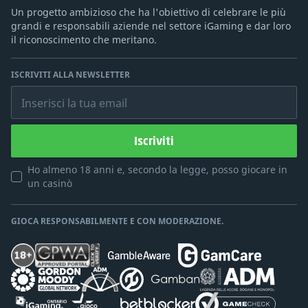
Un progetto ambizioso che ha l'obiettivo di celebrare le più
grandi e responsabili aziende nel settore iGaming e dar loro
il riconoscimento che meritano.
ISCRIVITI ALLA NEWSLETTER
Inserisci la tua email
Iscriviti
Ho almeno 18 anni e, secondo la legge, posso giocare in
un casinò
GIOCA RESPONSABILMENTE E CON MODERAZIONE.