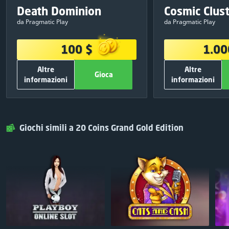
PREMI
PRE
Death Dominion
Cosmic Clus
00
:
17
:
46
25
:
17
:
46
100 $
1.00
da Pragmatic Play
da Pragmatic Play
50 $
1
380 $
30 $
2
250 $
100 $
1.00
20 $
3
120 $
Altre
Altre
75 $
ALTRE INFORMAZIONI
Gioca
ALTRE INFO
informazioni
informazioni
50 $
250
Totale spin gratuiti:
750
Tot
Gioca
Chiudi
Gioca
25 $
Pragmatic Play
Creatori:
Pragmatic Play
25 $
GRATIS
Partecipazione:
GRATIS
25 $
Giochi simili a 20 Coins Grand Gold Edition
25 $
25 $