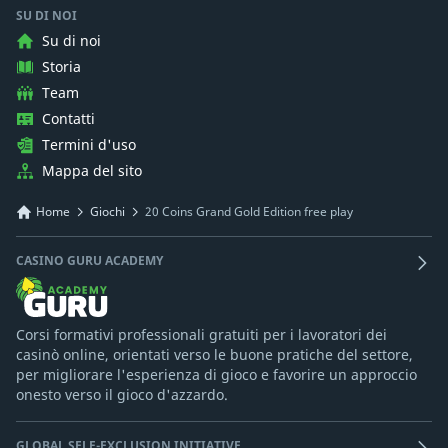
SU DI NOI
Su di noi
Storia
Team
Contatti
Termini d'uso
Mappa del sito
Home
Giochi
20 Coins Grand Gold Edition free play
CASINO GURU ACADEMY
Corsi formativi professionali gratuiti per i lavoratori dei
casinò online, orientati verso le buone pratiche del settore,
per migliorare l'esperienza di gioco e favorire un approccio
onesto verso il gioco d'azzardo.
GLOBAL SELF-EXCLUSION INITIATIVE