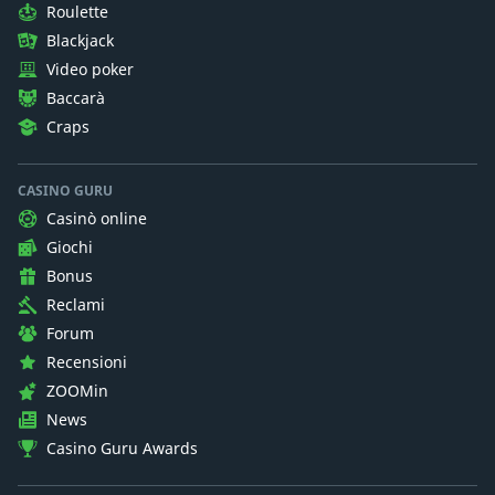
Roulette
Blackjack
Video poker
Baccarà
Craps
CASINO GURU
Casinò online
Giochi
Bonus
Reclami
Forum
Recensioni
ZOOMin
News
Casino Guru Awards