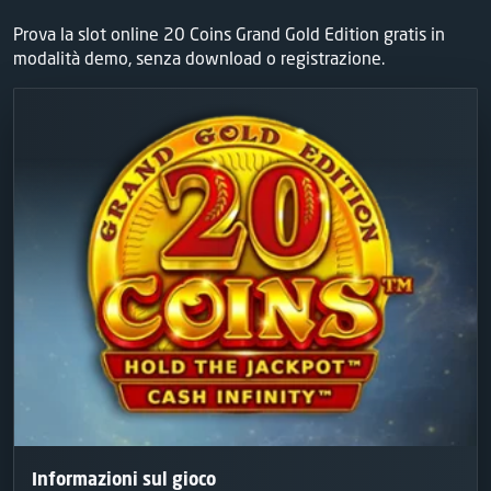
Prova la slot online 20 Coins Grand Gold Edition gratis in
modalità demo, senza download o registrazione.
Informazioni sul gioco