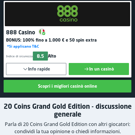
888 Casino
BONUS:
100% fino a 1.000 €
e 50 spin extra
*Si applicano T&C
8.5
Alto
Indice di sicurezza
Info rapide
In un casinò
Scopri i migliori casinò online
20 Coins Grand Gold Edition - discussione
generale
Parla di 20 Coins Grand Gold Edition con altri giocatori:
condividi la tua opinione o chiedi informazioni.