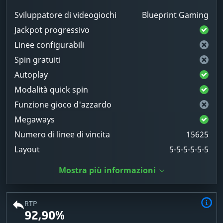
Sviluppatore di videogiochi
Blueprint Gaming
Jackpot progressivo
Linee configurabili
Spin gratuiti
Autoplay
Modalità quick spin
Funzione gioco d'azzardo
Megaways
Numero di linee di vincita
15625
Layout
5-5-5-5-5-5
Mostra più informazioni
RTP
92,90%