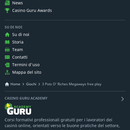
News
Casino Guru Awards
SU DI NOI
Su di noi
Storia
Team
Contatti
Termini d'uso
Mappa del sito
Home
Giochi
3 Pots O' Riches Megaways free play
CASINO GURU ACADEMY
Corsi formativi professionali gratuiti per i lavoratori dei
casinò online, orientati verso le buone pratiche del settore,