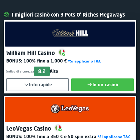
I migliori casinò con 3 Pots O' Riches Megaways
William Hill Casino
BONUS:
100% fino a 1.000 €
*Si applicano T&C
8.2
Alto
Indice di sicurezza
Info rapide
In un casinò
LeoVegas Casino
BONUS:
100% fino a 350 €
e 50 spin extra
*Si applicano T&C