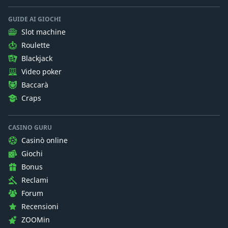
GUIDE AI GIOCHI
Slot machine
Roulette
Blackjack
Video poker
Baccarà
Craps
CASINO GURU
Casinò online
Giochi
Bonus
Reclami
Forum
Recensioni
ZOOMin