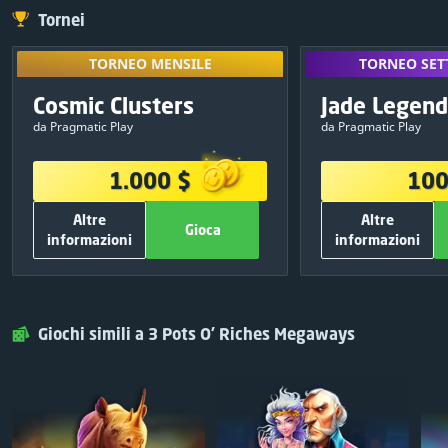
Tornei
TORNEO MENSILE
TORNEO SET
TORNEO MENSILE
TORNEO SET
PREMI
PRE
Cosmic Clusters
Jade Legend
24
:
17
:
23
03
:
17
:
23
1.000 $
100
da Pragmatic Play
da Pragmatic Play
380 $
1
50 $
250 $
2
30 $
1.000 $
100
120 $
3
20 $
Altre
Altre
75 $
4
ALTRE INFORMAZIONI
Gioca
ALTRE INFO
informazioni
informazioni
50 $
5
750
Totale spin gratuiti:
250
Tot
Gioca
Chiudi
Gioca
25 $
6
Pragmatic Play
Creatori:
Pragmatic Play
25 $
7
GRATIS
Partecipazione:
GRATIS
25 $
8
Giochi simili a 3 Pots O' Riches Megaways
25 $
9
25 $
10