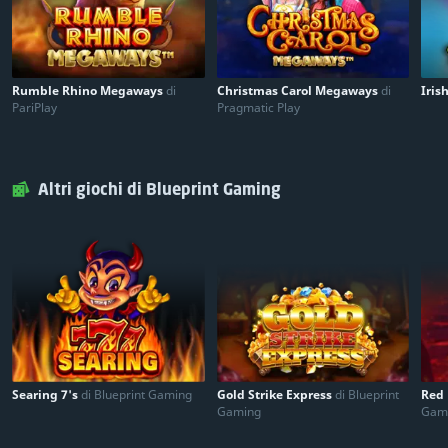
Rumble Rhino Megaways
di
Christmas Carol Megaways
di
Iris
PariPlay
Pragmatic Play
Altri giochi di Blueprint Gaming
Searing 7's
di Blueprint Gaming
Gold Strike Express
di Blueprint
Red 
Gaming
Gam