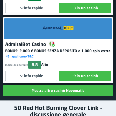
Info rapide
In un casinò
AdmiralBet Casino
BONUS:
2.000 € BONUS SENZA DEPOSITO
e 1.000 spin extra
*Si applicano T&C
8.8
Alto
Indice di sicurezza
Info rapide
In un casinò
Mostra altro casinò Novomatic
50 Red Hot Burning Clover Link -
discussione generale