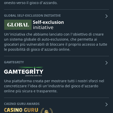
onesto verso il gioco d'azzardo.
GLOBAL SELF-EXCLUSION INITIATIVE
Un'iniziativa che abbiamo lanciato con l'obiettivo di creare
un sistema globale di auto-esclusione, che permetta ai
giocatori più vulnerabili di bloccare il proprio accesso a tutte
le possibilità di gioco d'azzardo online.
GAMTEGRITY
Una piattaforma creata per mostrare tutti i nostri sforzi nel
concretizzare l'idea di un'industria del gioco d'azzardo
online più sicura e trasparente.
CASINO GURU AWARDS