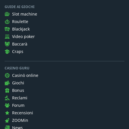
GUIDE AI GIOCHI
Slot machine
Roulette
Blackjack
Video poker
Baccarà
Craps
CASINO GURU
Casinò online
Giochi
Bonus
Reclami
Forum
Recensioni
ZOOMin
News