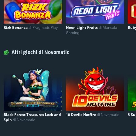
Rizk Bonanza
di Pragmatic Play
Neon Light Fruits
di Mancala
Rub
Gaming
Altri giochi di Novomatic
Black Forest Treasures Lock and
10 Devils Hotfire
di Novomatic
5 Su
Spin
di Novomatic