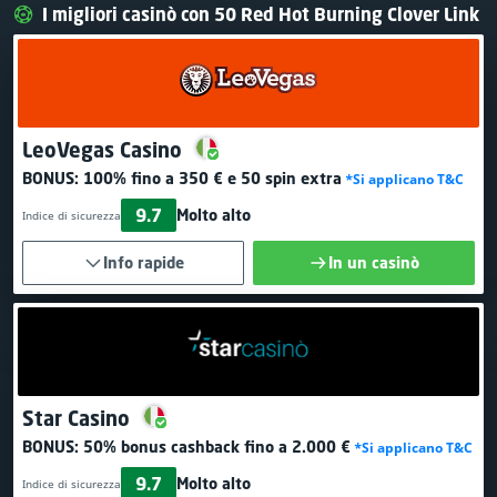
I migliori casinò con 50 Red Hot Burning Clover Link
LeoVegas Casino
BONUS:
100% fino a 350 €
e 50 spin extra
*Si applicano T&C
9.7
Molto alto
Indice di sicurezza
Info rapide
In un casinò
Star Casino
BONUS:
50% bonus cashback
fino a 2.000 €
*Si applicano T&C
9.7
Molto alto
Indice di sicurezza