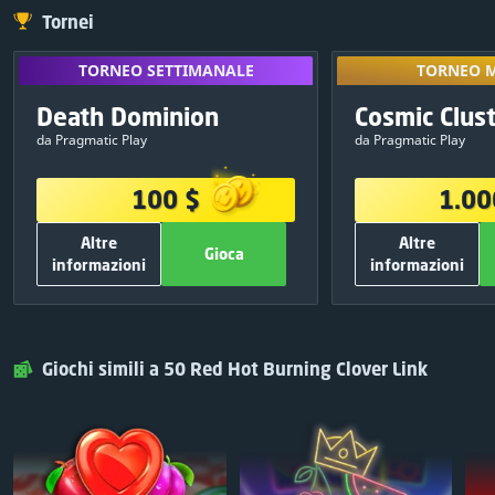
Tornei
TORNEO SETTIMANALE
TORNEO M
TORNEO SETTIMANALE
TORNEO M
PREMI
PRE
Death Dominion
Cosmic Clus
00
:
13
:
39
25
:
13
:
39
100 $
1.00
da Pragmatic Play
da Pragmatic Play
50 $
1
380 $
30 $
2
250 $
100 $
1.00
20 $
3
120 $
Altre
Altre
75 $
ALTRE INFORMAZIONI
Gioca
ALTRE INFO
informazioni
informazioni
50 $
250
Totale spin gratuiti:
750
Tot
Gioca
Chiudi
Gioca
25 $
Pragmatic Play
Creatori:
Pragmatic Play
25 $
GRATIS
Partecipazione:
GRATIS
25 $
Giochi simili a 50 Red Hot Burning Clover Link
25 $
25 $