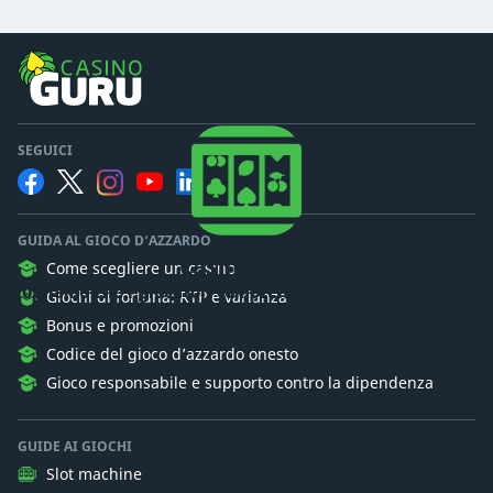
SEGUICI
GUIDA AL GIOCO D'AZZARDO
Casino Guru
Come scegliere un casinò
Vogliamo che i giocatori comprendano il gioco d'azzardo.
Giochi di fortuna: RTP e varianza
Bonus e promozioni
Codice del gioco d’azzardo onesto
Gioco responsabile e supporto contro la dipendenza
GUIDE AI GIOCHI
Slot machine