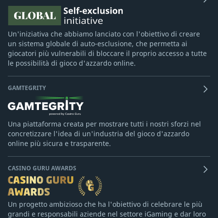
Un'iniziativa che abbiamo lanciato con l'obiettivo di creare
un sistema globale di auto-esclusione, che permetta ai
giocatori più vulnerabili di bloccare il proprio accesso a tutte
le possibilità di gioco d'azzardo online.
GAMTEGRITY
Una piattaforma creata per mostrare tutti i nostri sforzi nel
concretizzare l'idea di un'industria del gioco d'azzardo
online più sicura e trasparente.
CASINO GURU AWARDS
Un progetto ambizioso che ha l'obiettivo di celebrare le più
grandi e responsabili aziende nel settore iGaming e dar loro