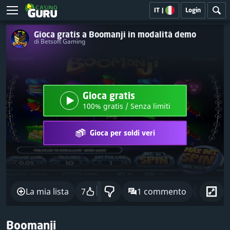
IT
|
Login
Gioca gratis a Boomanji in modalità demo
di Betsoft Gaming
Gioca gratis
100% gratis / Senza limiti
Gioca per soldi veri
La mia lista
7
1 commento
Cond
Boomanji