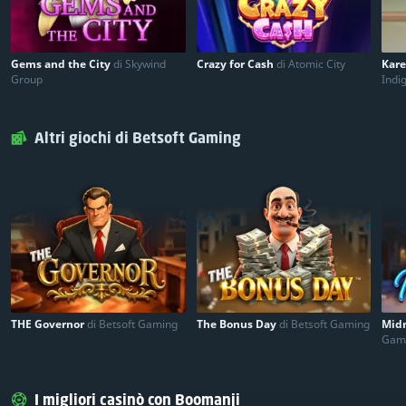
Gems and the City
di Skywind
Crazy for Cash
di Atomic City
Kar
Group
Indi
Altri giochi di Betsoft Gaming
THE Governor
di Betsoft Gaming
The Bonus Day
di Betsoft Gaming
Mid
Gam
I migliori casinò con Boomanji