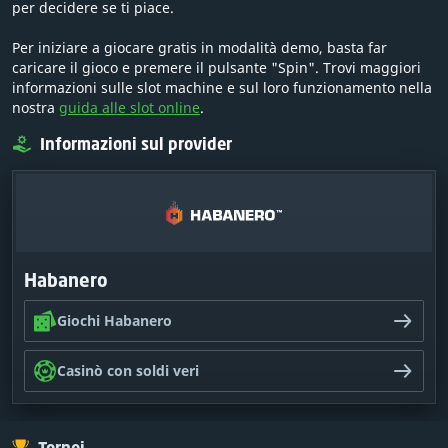
per decidere se ti piace.
Per iniziare a giocare gratis in modalità demo, basta far
caricare il gioco e premere il pulsante "Spin". Trovi maggiori
informazioni sulle slot machine e sul loro funzionamento nella
nostra
guida alle slot online
.
Informazioni sul provider
Habanero
Giochi Habanero
Casinò con soldi veri