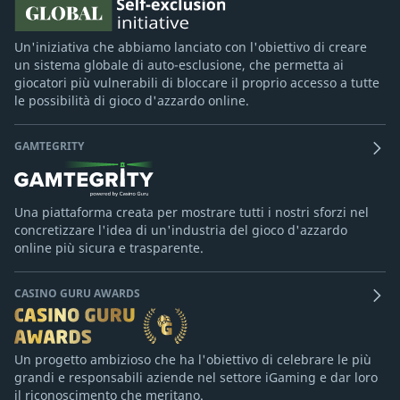
Un'iniziativa che abbiamo lanciato con l'obiettivo di creare
un sistema globale di auto-esclusione, che permetta ai
giocatori più vulnerabili di bloccare il proprio accesso a tutte
le possibilità di gioco d'azzardo online.
GAMTEGRITY
Una piattaforma creata per mostrare tutti i nostri sforzi nel
concretizzare l'idea di un'industria del gioco d'azzardo
online più sicura e trasparente.
CASINO GURU AWARDS
Un progetto ambizioso che ha l'obiettivo di celebrare le più
grandi e responsabili aziende nel settore iGaming e dar loro
il riconoscimento che meritano.