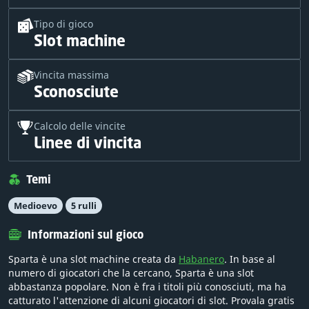
Tipo di gioco
Slot machine
Vincita massima
Sconosciute
Calcolo delle vincite
Linee di vincita
Temi
Medioevo
5 rulli
Informazioni sul gioco
Sparta è una slot machine creata da
Habanero
. In base al
numero di giocatori che la cercano, Sparta è una slot
abbastanza popolare. Non è fra i titoli più conosciuti, ma ha
catturato l'attenzione di alcuni giocatori di slot. Provala gratis