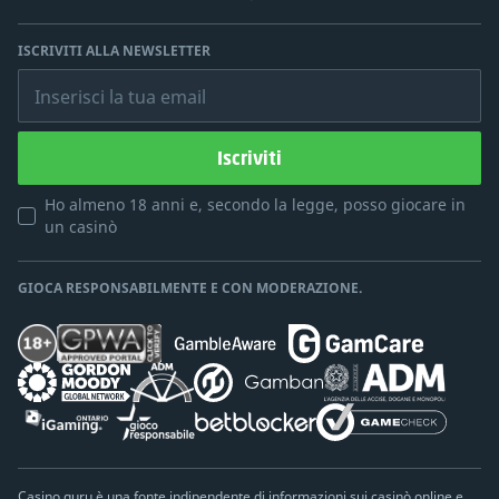
ISCRIVITI ALLA NEWSLETTER
Inserisci la tua email
Iscriviti
Ho almeno 18 anni e, secondo la legge, posso giocare in
un casinò
GIOCA RESPONSABILMENTE E CON MODERAZIONE.
Casino.guru è una fonte indipendente di informazioni sui casinò online e