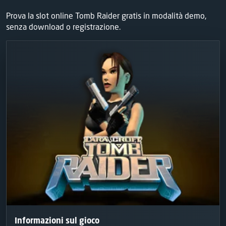
Prova la slot online Tomb Raider gratis in modalità demo,
senza download o registrazione.
Informazioni sul gioco