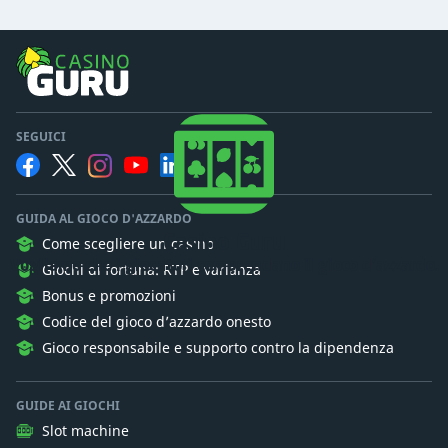
SEGUICI
GUIDA AL GIOCO D'AZZARDO
Casino Guru
Come scegliere un casinò
Vogliamo che i giocatori comprendano il gioco d'azzardo.
Giochi di fortuna: RTP e varianza
Bonus e promozioni
Codice del gioco d’azzardo onesto
Gioco responsabile e supporto contro la dipendenza
GUIDE AI GIOCHI
Slot machine