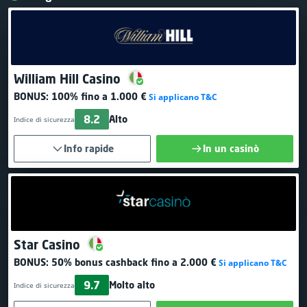
William Hill Casino
BONUS:
100% fino a 1.000 €
Si applicano T&C
8.2
Alto
Indice di sicurezza
Info rapide
In un casinò
Star Casino
BONUS:
50% bonus cashback
fino a 2.000 €
Si applicano T&C
9.7
Molto alto
Indice di sicurezza