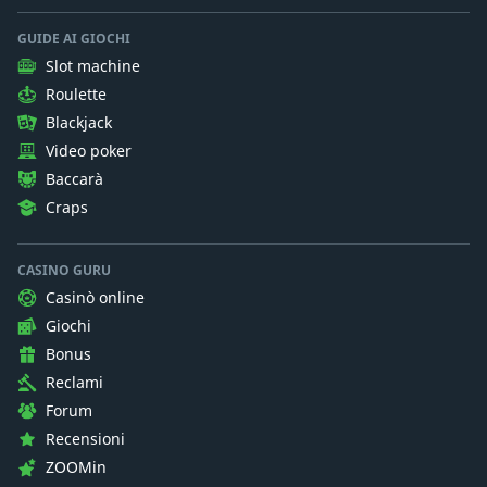
GUIDE AI GIOCHI
Slot machine
Roulette
Blackjack
Video poker
Baccarà
Craps
CASINO GURU
Casinò online
Giochi
Bonus
Reclami
Forum
Recensioni
ZOOMin