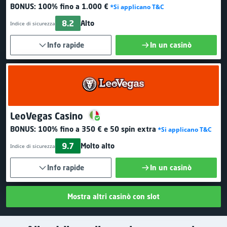
BONUS:
100% fino a 1.000 €
*Si applicano T&C
8.2
Alto
Indice di sicurezza
Info rapide
In un casinò
LeoVegas Casino
BONUS:
100% fino a 350 €
e 50 spin extra
*Si applicano T&C
9.7
Molto alto
Indice di sicurezza
Info rapide
In un casinò
Mostra altri casinò con slot