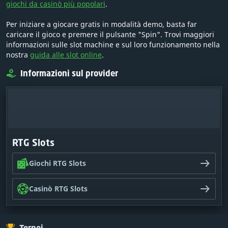
giochi da casinò più popolari
.
Per iniziare a giocare gratis in modalità demo, basta far
caricare il gioco e premere il pulsante "Spin". Trovi maggiori
informazioni sulle slot machine e sul loro funzionamento nella
nostra
guida alle slot online
.
Informazioni sul provider
RTG Slots
Giochi RTG Slots
Casinò RTG Slots