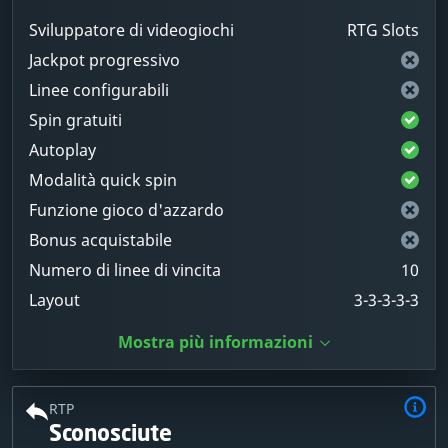
Sviluppatore di videogiochi
RTG Slots
Jackpot progressivo
Linee configurabili
Spin gratuiti
Autoplay
Modalità quick spin
Funzione gioco d'azzardo
Bonus acquistabile
Numero di linee di vincita
10
Layout
3-3-3-3-3
Mostra più informazioni
RTP
Sconosciute