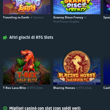
Traveling to Earth
di Spinoro
Granny Disco Frenzy
di
Spa
PearFiction Studios
Altri giochi di RTG Slots
T-Rex Lava Blitz
di RTG Slots
Blazing Horses
di RTG Slots
Cash
Migliori casinò con slot (con soldi veri)