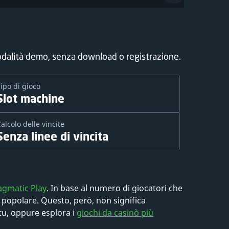
modalità demo, senza download o registrazione.
ipo di gioco
Slot machine
alcolo delle vincite
Senza linee di vincita
agmatic Play
. In base al numero di giocatori che
popolare. Questo, però, non significa
 tu, oppure esplora i
giochi da casinò più