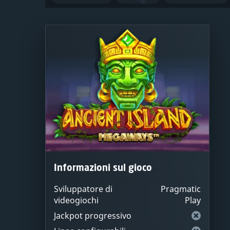
Informazioni sul gioco
Sviluppatore di
Pragmatic
videogiochi
Play
Jackpot progressivo