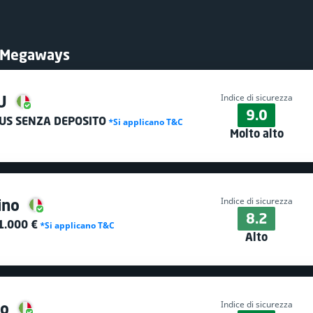
nd Megaways
TU
Indice di sicurezza
9.0
NUS SENZA DEPOSITO
*Si applicano T&C
Molto alto
sino
Indice di sicurezza
8.2
1.000 €
*Si applicano T&C
Alto
no
Indice di sicurezza