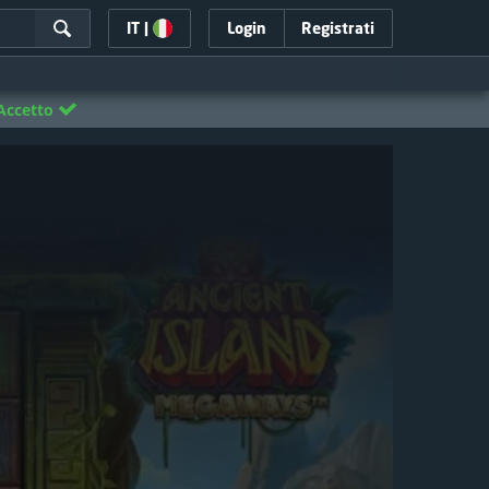
IT
|
Login
Registrati
Accetto