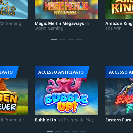
1X2 Gaming
Magic Merlin Megaways
di
Amazon Kin
Storm Gaming
The Win
CIPATO
ACCESSO ANTICIPATO
ACCESSO A
di Pragmatic
Bubble Up!
di Pragmatic Play
Eastern Fury