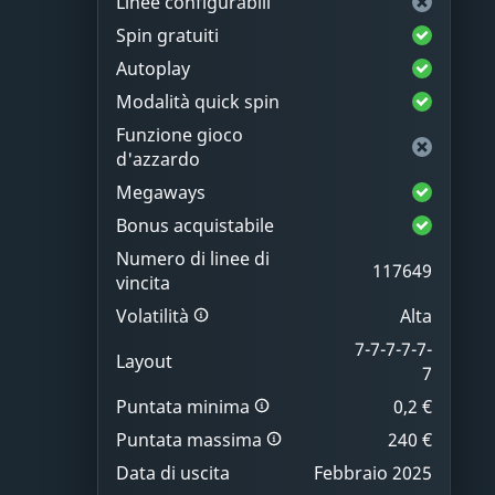
Linee configurabili
Spin gratuiti
Autoplay
Modalità quick spin
Funzione gioco
d'azzardo
Megaways
Bonus acquistabile
Numero di linee di
117649
vincita
Volatilità
Alta
7-7-7-7-7-
Layout
7
Puntata minima
0,2 €
Puntata massima
240 €
Data di uscita
Febbraio 2025