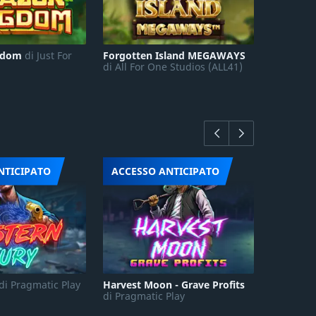
gdom
di Just For
Forgotten Island MEGAWAYS
Bonanza
di All For One Studios (ALL41)
Gaming
NTICIPATO
ACCESSO ANTICIPATO
di Pragmatic Play
Harvest Moon - Grave Profits
Super Pe
di Pragmatic Play
Play