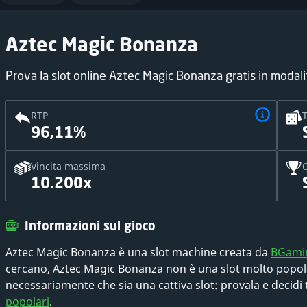
Aztec Magic Bonanza
Prova la slot online Aztec Magic Bonanza gratis in modal
RTP
T
96,11%
Vincita massima
C
10.200x
Informazioni sul gioco
Aztec Magic Bonanza è una slot machine creata da
BGami
cercano, Aztec Magic Bonanza non è una slot molto popola
necessariamente che sia una cattiva slot: provala e decidi
popolari
.