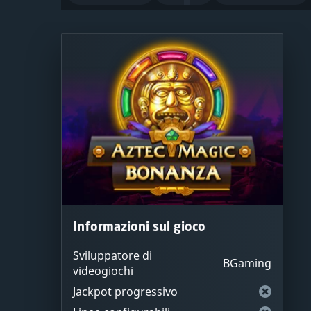
Informazioni sul gioco
Sviluppatore di
BGaming
videogiochi
Jackpot progressivo