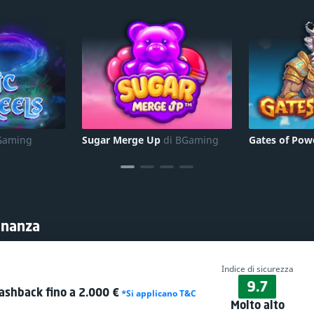
Gaming
Sugar Merge Up
di BGaming
Gates of Po
Bonanza
Indice di sicurezza
9.7
ashback
fino a 2.000 €
*Si applicano T&C
Molto alto