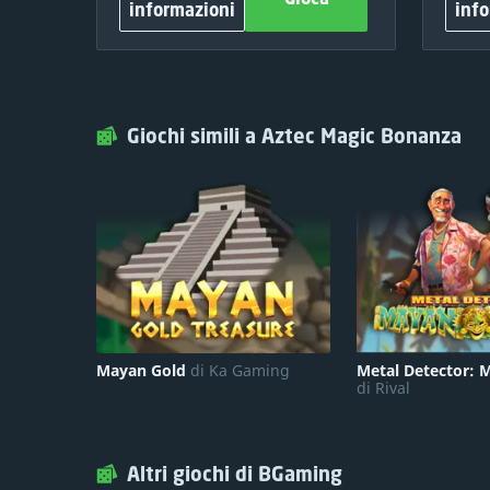
informazioni
inf
75 $
4
ALTRE INFORMAZIONI
50 $
5
750
Totale spin gratuiti:
250
Gioca
Chiudi
25 $
6
Pragmatic Play
Creatori:
Pragm
25 $
7
GRATIS
Partecipazione:
GRAT
Giochi simili a Aztec Magic Bonanza
25 $
8
25 $
9
25 $
10
Mayan Gold
di Ka Gaming
Metal Detector: 
di Rival
Altri giochi di BGaming