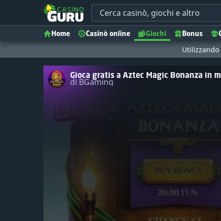
Home
Casinò online
Giochi
Bonus
Utilizzando i
Gioca gratis a Aztec Magic Bonanza in 
di BGaming