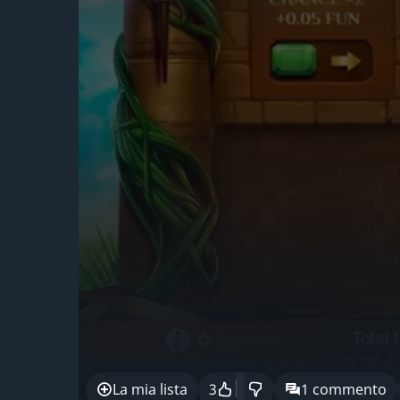
La mia lista
3
1 commento