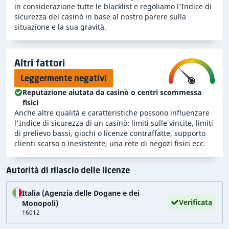
svantaggiose, perché danno al casinò la possibilità di
in considerazione tutte le blacklist e regoliamo l'Indice di
sicurezza del casinò in base al nostro parere sulla
giustificare un mancato pagamento delle vincite in
situazione e la sua gravità.
determinate situazioni.
Nel corso della nostra procedura di revisione, non
Altri fattori
abbiamo trovato regole ingiuste nei Termini e
condizioni di Eurobet.it Casino
.
Leggermente negativi
Reputazione aiutata da casinò o centri scommessa
Reclami degli utenti per Eurobet.it
fisici
Anche altre qualità e caratteristiche possono influenzare
Casino
l'Indice di sicurezza di un casinò: limiti sulle vincite, limiti
di prelievo bassi, giochi o licenze contraffatte, supporto
La nostra metodologia di recensione dei casinò fa
clienti scarso o inesistente, una rete di negozi fisici ecc.
molto affidamento sui reclami dei giocatori, perché ci
danno
importanti informazioni sui problemi
Autorità di rilascio delle licenze
riscontrati dai giocatori e sul modo in cui i casinò li
risolvono
. Quando calcoliamo l'Indice di sicurezza di un
Italia (Agenzia delle Dogane e dei
casinò, prendiamo in considerazione tutti i reclami
Verificata
Monopoli)
ricevuti al nostro
Centro di risoluzione reclami
, oltre a
16012
quelli inviati tramite altri siti e canali.