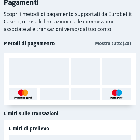
Pagamenti
in caso di problemi con la registrazione, con il conto,
con i prelievi o qualsiasi altra difficoltà con Eurobet.it
Scopri i metodi di pagamento supportati da Eurobet.it
Casino. In base ai nostri test, abbiamo valutato
Casino, oltre alle limitazioni e alle commissioni
l'assistenza clienti di Eurobet.it Casino come
nella
associate alle transazioni verso/dal tuo conto.
media
.
Metodi di pagamento
Mostra tutto
(20)
Slot e altri giochi di Eurobet.it Casino
Su Eurobet.it Casino, è possibile trovare
questi tipi di
giochi
: Slot machine, Roulette, Blackjack, Scommesse,
Video poker, Bingo, Baccarà, Giochi con jackpot, Giochi
live, Poker, Keno, Gratta e vinci, Altri giochi di carte,
Scommesse di eSport, Sport virtuali, Altri giochi, Giochi
"crash", Live show, Baccarat live, Bingo live, Blackjack
live, Giochi con i dadi live, Altri giochi live, Poker live,
Limiti sulle transazioni
Roulette live.
Sono disponibili i giochi di
Limiti di prelievo
69 game provider
. Ecco
quali: NetEnt, Novomatic, Nolimit City, Playtech, TaDa