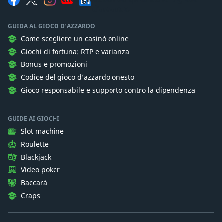
d'azzardo.
GUIDA AL GIOCO D'AZZARDO
Come scegliere un casinò online
Giochi di fortuna: RTP e varianza
Bonus e promozioni
Codice del gioco d’azzardo onesto
Gioco responsabile e supporto contro la dipendenza
GUIDE AI GIOCHI
Slot machine
Roulette
Blackjack
Video poker
Baccarà
Craps