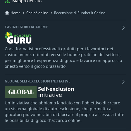
Mappa del sito
Home
Casinò online
Recensione di Eurobet.it Casino
CASINO GURU ACADEMY
Corsi formativi professionali gratuiti per i lavoratori dei
casinò online, orientati verso le buone pratiche del settore,
per migliorare l'esperienza di gioco e favorire un approccio
onesto verso il gioco d'azzardo.
GLOBAL SELF-EXCLUSION INITIATIVE
Un'iniziativa che abbiamo lanciato con l'obiettivo di creare
un sistema globale di auto-esclusione, che permetta ai
giocatori più vulnerabili di bloccare il proprio accesso a tutte
le possibilità di gioco d'azzardo online.