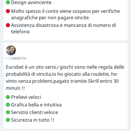
Design avvincente
Molto spesso il conto viene sospeso per verifiche
anagrafiche per non pagare vincite
Assistenza disastrosa e mancanza di numero di
telefono
• 1 ANNO FA
Eurobet è un sito serio,i giochi sono nelle regola delle
probabilità di vincita,io ho giocato alla roulette, ho
vinto senza problemi,pagato tramite Skrill entro 30
minuti !!
Prelievi veloci
Grafica bella e intuitiva
Servizio clienti veloce
Sicurezza in tutto !!