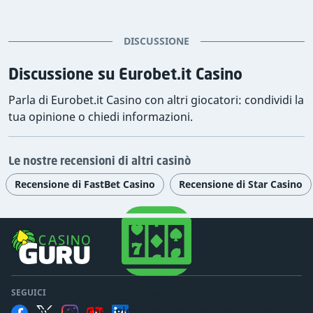
DISCUSSIONE
Discussione su Eurobet.it Casino
Parla di Eurobet.it Casino con altri giocatori: condividi la
tua opinione o chiedi informazioni.
Le nostre recensioni di altri casinò
Recensione di FastBet Casino
Recensione di Star Casino
Casino Guru
SEGUICI
Vogliamo che i giocatori comprendano il gioco