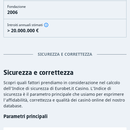
che ricade tra questi due estremi
.
Fondazione
2006
L'Indice di sicurezza di un casinò, derivante da questi
dati, indica la sicurezza e correttezza di un casinò
Introiti annuali stimati
online. Un Indice di sicurezza più elevato è in genere
> 20.000.000 €
correlato a una più alta probabilità di avere
un'esperienza di gioco positiva e poter prelevare senza
problemi. In base alla nostra metodologia di
SICUREZZA E CORRETTEZZA
valutazione,
Eurobet.it Casino ha totalizzato un
Indice di sicurezza Molto alto, pari a 9.8
: si tratta di
uno dei casinò migliori sul web in termini di correttezza
Sicurezza e correttezza
e sicurezza per i giocatori. Continua a leggere la nostra
Scopri quali fattori prendiamo in considerazione nel calcolo
recensione di Eurobet.it Casino per conoscere meglio
dell'Indice di sicurezza di Eurobet.it Casino. L'Indice di
questo casinò e decidere se fa al caso tuo.
sicurezza è il parametro principale che usiamo per esprimere
l'affidabilità, correttezza e qualità dei casinò online del nostro
database.
Indice di sicurezza di Eurobet.it Casino: è
sicuro e onesto?
Parametri principali
Per calcolare l'Indice di sicurezza di un casinò, usiamo