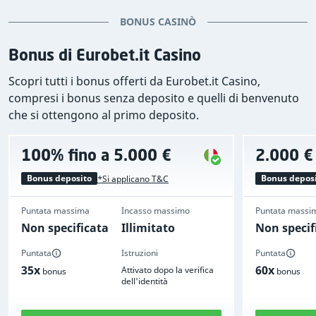
abbastanza alte da non impattare sulla maggioranza
dei giocatori. Tuttavia, certi casinò impongono
BONUS CASINÒ
restrizioni sulle vincite o sui prelievi che potrebbero
Bonus di Eurobet.it Casino
risultare piuttosto limitanti. Ecco perché esaminiamo
sempre questi aspetti nelle nostre recensioni di casinò.
Scopri tutti i bonus offerti da Eurobet.it Casino,
Le informazioni relative ai limiti sulle vincite e sui
compresi i bonus senza deposito e quelli di benvenuto
prelievi di questo casinò sono mostrati nella tabella qui
che si ottengono al primo deposito.
sotto.
100% fino a 5.000 €
2.000 €
Limiti di prelievo
Limiti di vincita
Nessun limite
Bonus deposito
Nessun limite di vincita
Bonus depos
*Si applicano T&C
Puntata massima
Incasso massimo
Puntata massi
Nota:
è improbabile che tutte le opzioni di
Non specificata
Illimitato
Non specif
pagamento menzionate possano essere
Puntata
Istruzioni
Puntata
usate sia per i depositi che per i prelievi.
35x
60x
Attivato dopo la verifica
Analogamente, alcune opzioni di pagamento
bonus
bonus
dell'identità
potrebbero essere disponibili solo in Paesi
selezionati.