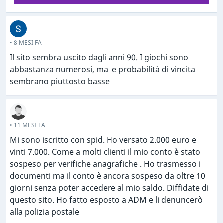
• 8 MESI FA
Il sito sembra uscito dagli anni 90. I giochi sono
abbastanza numerosi, ma le probabilità di vincita
sembrano piuttosto basse
• 11 MESI FA
Mi sono iscritto con spid. Ho versato 2.000 euro e
vinti 7.000. Come a molti clienti il mio conto è stato
sospeso per verifiche anagrafiche . Ho trasmesso i
documenti ma il conto è ancora sospeso da oltre 10
giorni senza poter accedere al mio saldo. Diffidate di
questo sito. Ho fatto esposto a ADM e li denuncerò
alla polizia postale