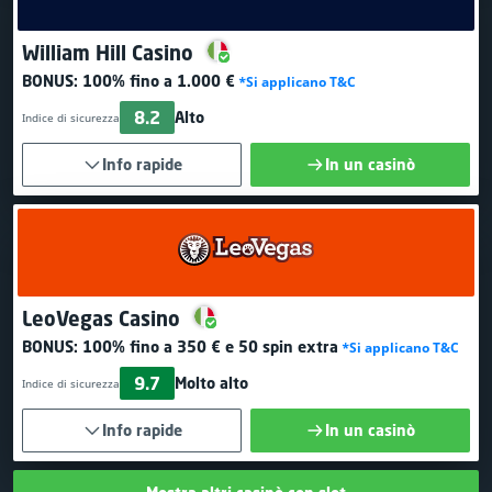
William Hill Casino
BONUS:
100% fino a 1.000 €
*Si applicano T&C
8.2
Alto
Indice di sicurezza
Info rapide
In un casinò
LeoVegas Casino
BONUS:
100% fino a 350 €
e 50 spin extra
*Si applicano T&C
9.7
Molto alto
Indice di sicurezza
Info rapide
In un casinò