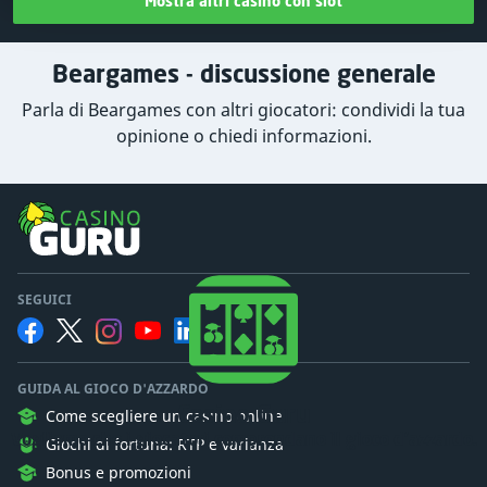
Mostra altri casinò con slot
Beargames - discussione generale
Parla di Beargames con altri giocatori: condividi la tua
opinione o chiedi informazioni.
SEGUICI
GUIDA AL GIOCO D'AZZARDO
Casino Guru
Come scegliere un casinò online
Vogliamo che i giocatori comprendano il gioco d'azzardo.
Giochi di fortuna: RTP e varianza
Bonus e promozioni