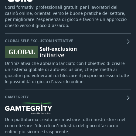
Corsi formativi professionali gratuiti per i lavoratori dei
casinò online, orientati verso le buone pratiche del settore,
per migliorare l'esperienza di gioco e favorire un approccio
onesto verso il gioco d'azzardo.
GLOBAL SELF-EXCLUSION INITIATIVE
Un'iniziativa che abbiamo lanciato con l'obiettivo di creare
un sistema globale di auto-esclusione, che permetta ai
giocatori più vulnerabili di bloccare il proprio accesso a tutte
le possibilità di gioco d'azzardo online.
GAMTEGRITY
Una piattaforma creata per mostrare tutti i nostri sforzi nel
concretizzare l'idea di un'industria del gioco d'azzardo
online più sicura e trasparente.