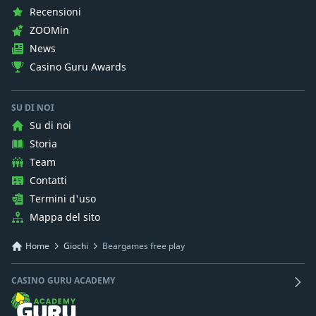
Recensioni
ZOOMin
News
Casino Guru Awards
SU DI NOI
Su di noi
Storia
Team
Contatti
Termini d'uso
Mappa del sito
Home
Giochi
Beargames free play
CASINO GURU ACADEMY