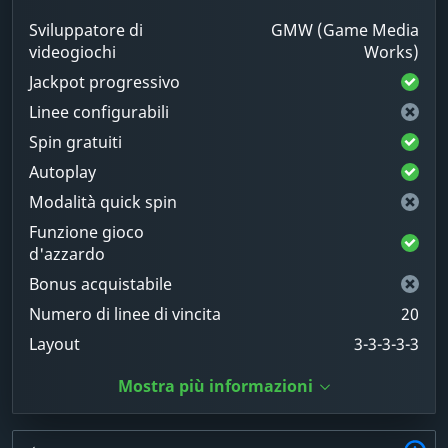
Sviluppatore di
GMW (Game Media
videogiochi
Works)
Jackpot progressivo
Linee configurabili
Spin gratuiti
Autoplay
Modalità quick spin
Funzione gioco
d'azzardo
Bonus acquistabile
Numero di linee di vincita
20
Layout
3-3-3-3-3
Mostra più informazioni