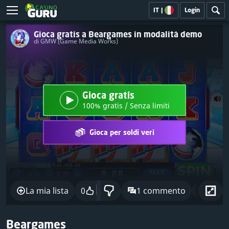
IT
|
Login
Gioca gratis a Beargames in modalità demo
di GMW (Game Media Works)
Gioca gratis
100% gratis / Senza limiti
Gioca per soldi veri
La mia lista
0
1 commento
Cond
Beargames