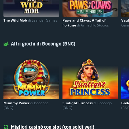
The Wild Mob
di Leander Games
Paws and Claws: A Tail of
Vaul
Fortune
di Armadillo Studios
Gam
Altri giochi di Booongo (BNG)
Mummy Power
di Booongo
Sunlight Princess
di Booongo
Godd
(BNG)
(BNG)
(BN
Migliori casinò con slot (con soldi veri)