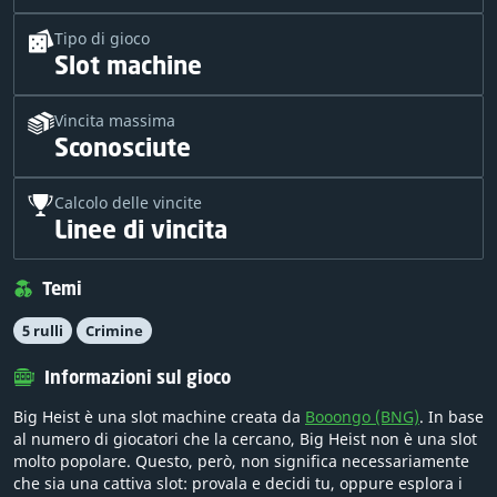
Tipo di gioco
Slot machine
Vincita massima
Sconosciute
Calcolo delle vincite
Linee di vincita
Temi
5 rulli
Crimine
Informazioni sul gioco
Big Heist è una slot machine creata da
Booongo (BNG)
. In base
al numero di giocatori che la cercano, Big Heist non è una slot
molto popolare. Questo, però, non significa necessariamente
che sia una cattiva slot: provala e decidi tu, oppure esplora i