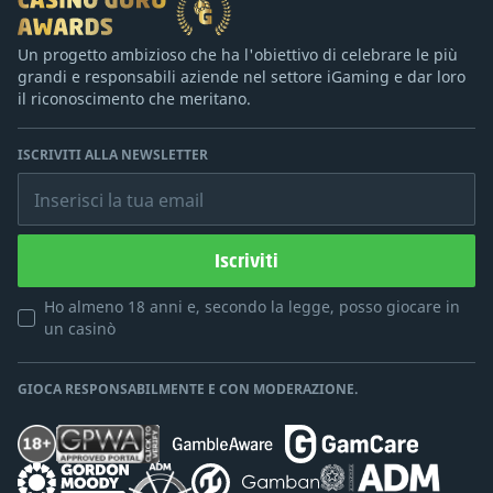
Un progetto ambizioso che ha l'obiettivo di celebrare le più
grandi e responsabili aziende nel settore iGaming e dar loro
il riconoscimento che meritano.
ISCRIVITI ALLA NEWSLETTER
Inserisci la tua email
Iscriviti
Ho almeno 18 anni e, secondo la legge, posso giocare in
un casinò
GIOCA RESPONSABILMENTE E CON MODERAZIONE.