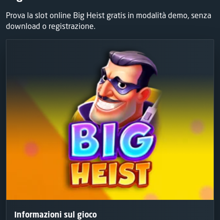
Prova la slot online Big Heist gratis in modalità demo, senza
download o registrazione.
Informazioni sul gioco